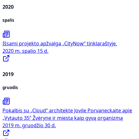
2020
spalis
Išsami projekto apžvalga „CityNow“ tinklaraštyje.
2020 m. spalio 15 d.
2019
gruodis
Pokalbis su „Cloud“ architekte Jovile Porvaneckaite apie
„Vytauto 35“ Žvėryne ir miestą kaip gyvą organizmą
2019 m. gruodžio 30 d.