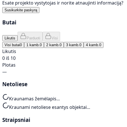
Esate projekto vystytojas ir norite atnaujinti informaciją?
Susikurkite paskyrą
Butai
Likutis
Parduoti
Visi
Visi butai
0
1 kamb.
0
2 kamb.
0
3 kamb.
0
4 kamb.
0
Likutis
0 iš 10
Plotas
—
Netoliese
Kraunamas žemėlapis...
Kraunami netoliese esantys objektai...
Straipsniai