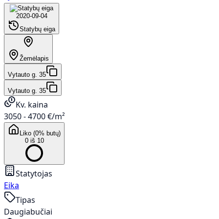
2020-09-04
Statybų eiga
Žemėlapis
Vytauto g. 35
Vytauto g. 35
Kv. kaina
3050 - 4700 €/m²
Liko (0% butų)
0 iš 10
Statytojas
Eika
Tipas
Daugiabučiai