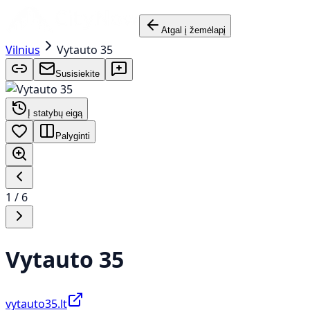
Atgal į žemėlapį
Vilnius
Vytauto 35
Susisiekite
Į statybų eigą
Palyginti
1
/
6
Vytauto 35
vytauto35.lt