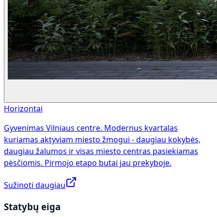
Horizontai
Gyvenimas Vilniaus centre. Modernus kvartalas
kuriamas aktyviam miesto žmogui - daugiau kokybės,
daugiau žalumos ir visas miesto centras pasiekiamas
pėsčiomis. Pirmojo etapo butai jau prekyboje.
Sužinoti daugiau
Statybų eiga