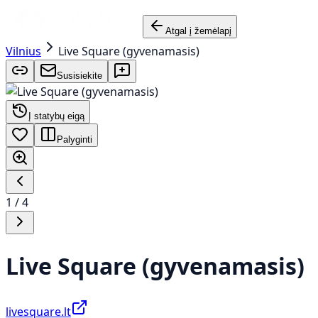
Atgal į žemėlapį
Vilnius
Live Square (gyvenamasis)
Susisiekite
Į statybų eigą
Palyginti
1
/
4
Live Square (gyvenamasis)
livesquare.lt