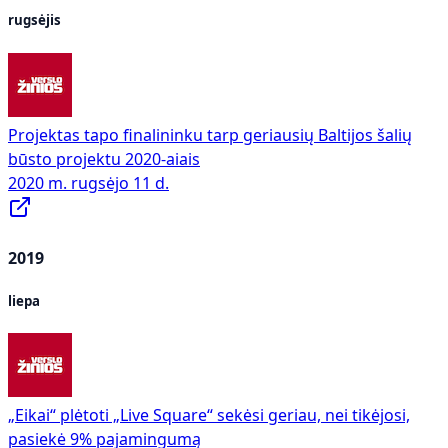
rugsėjis
Projektas tapo finalininku tarp geriausių Baltijos šalių
būsto projektu 2020-aiais
2020 m. rugsėjo 11 d.
2019
liepa
„Eikai“ plėtoti „Live Square“ sekėsi geriau, nei tikėjosi,
pasiekė 9% pajamingumą