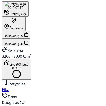
2019-07-17
Statybų eiga
Žemėlapis
Dainavos g. 5
Dainavos g. 5
Kv. kaina
3200 - 5000 €/m²
Liko (0% butų)
0 iš 10
Statytojas
Eika
Tipas
Daugiabučiai