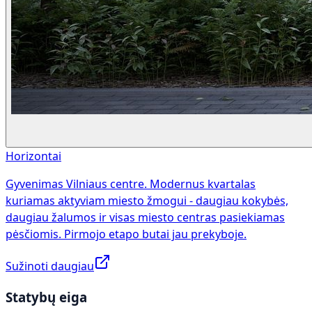
Horizontai
Gyvenimas Vilniaus centre. Modernus kvartalas
kuriamas aktyviam miesto žmogui - daugiau kokybės,
daugiau žalumos ir visas miesto centras pasiekiamas
pėsčiomis. Pirmojo etapo butai jau prekyboje.
Sužinoti daugiau
Statybų eiga