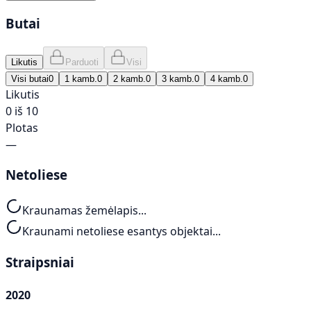
Butai
Likutis
Parduoti
Visi
Visi butai
0
1 kamb.
0
2 kamb.
0
3 kamb.
0
4 kamb.
0
Likutis
0 iš 10
Plotas
—
Netoliese
Kraunamas žemėlapis...
Kraunami netoliese esantys objektai...
Straipsniai
2020