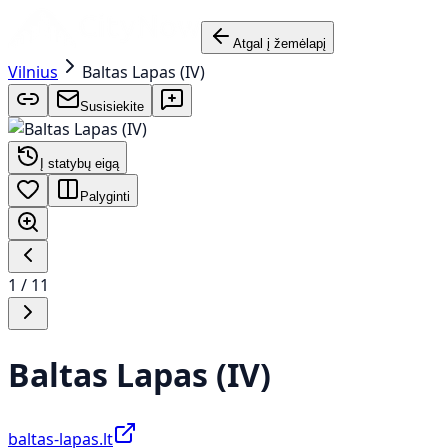
Atgal į žemėlapį
Vilnius
Baltas Lapas (IV)
Susisiekite
Į statybų eigą
Palyginti
1
/
11
Baltas Lapas (IV)
baltas-lapas.lt