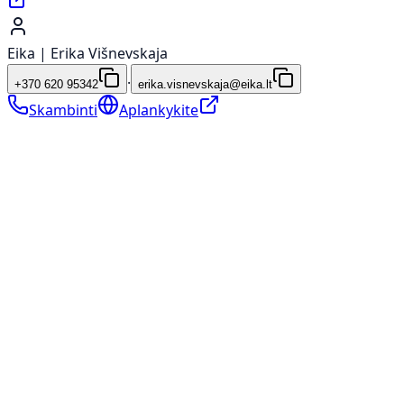
Eika | Erika Višnevskaja
·
+370 620 95342
erika.visnevskaja@eika.lt
Skambinti
Aplankykite