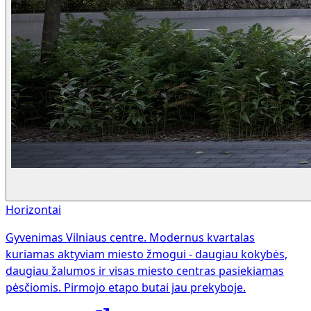
Horizontai
Gyvenimas Vilniaus centre. Modernus kvartalas
kuriamas aktyviam miesto žmogui - daugiau kokybės,
daugiau žalumos ir visas miesto centras pasiekiamas
pėsčiomis. Pirmojo etapo butai jau prekyboje.