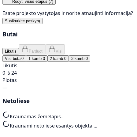
Rodyti visus etapus (
7
)
Esate projekto vystytojas ir norite atnaujinti informaciją?
Susikurkite paskyrą
Butai
Likutis
Parduoti
Visi
Visi butai
0
1 kamb.
0
2 kamb.
0
3 kamb.
0
Likutis
0 iš 24
Plotas
—
Netoliese
Kraunamas žemėlapis...
Kraunami netoliese esantys objektai...