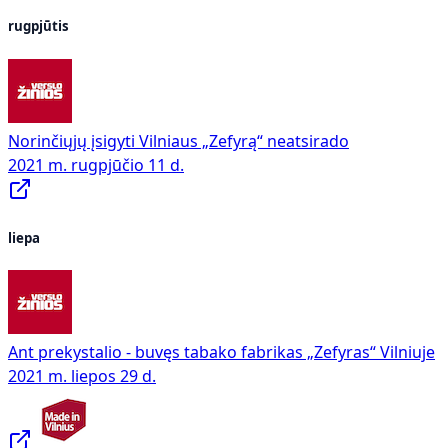
rugpjūtis
Norinčiųjų įsigyti Vilniaus „Zefyrą“ neatsirado
2021 m. rugpjūčio 11 d.
liepa
Ant prekystalio - buvęs tabako fabrikas „Zefyras“ Vilniuje
2021 m. liepos 29 d.