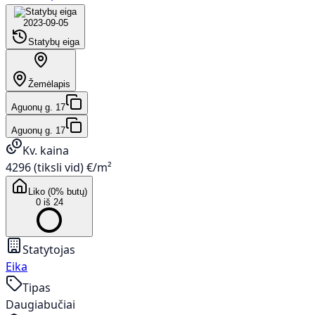
2023-09-05
Statybų eiga
Žemėlapis
Aguonų g. 17
Aguonų g. 17
Kv. kaina
4296 (tiksli vid) €/m²
Liko (0% butų)
0 iš 24
Statytojas
Eika
Tipas
Daugiabučiai