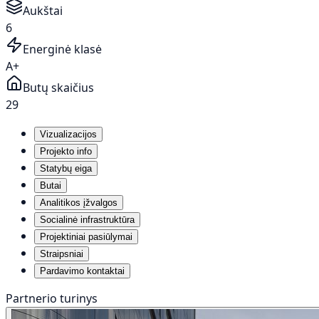
Aukštai
6
Energinė klasė
A+
Butų skaičius
29
Vizualizacijos
Projekto info
Statybų eiga
Butai
Analitikos įžvalgos
Socialinė infrastruktūra
Projektiniai pasiūlymai
Straipsniai
Pardavimo kontaktai
Partnerio turinys