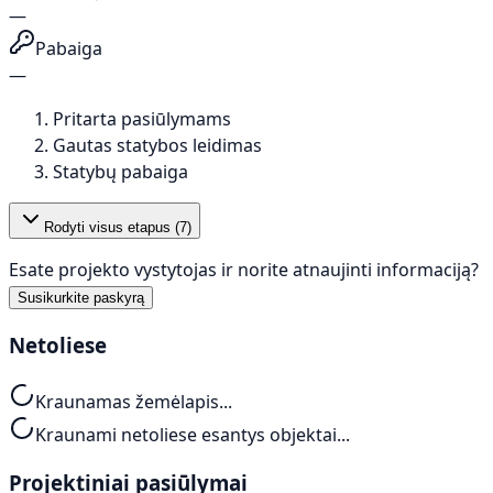
—
Pabaiga
—
Pritarta pasiūlymams
Gautas statybos leidimas
Statybų pabaiga
Rodyti visus etapus (
7
)
Esate projekto vystytojas ir norite atnaujinti informaciją?
Susikurkite paskyrą
Netoliese
Kraunamas žemėlapis...
Kraunami netoliese esantys objektai...
Projektiniai pasiūlymai