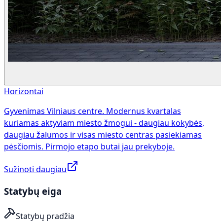
Horizontai
Gyvenimas Vilniaus centre. Modernus kvartalas
kuriamas aktyviam miesto žmogui - daugiau kokybės,
daugiau žalumos ir visas miesto centras pasiekiamas
pėsčiomis. Pirmojo etapo butai jau prekyboje.
Sužinoti daugiau
Statybų eiga
Statybų pradžia