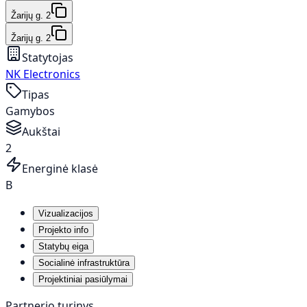
Žarijų g. 2
Žarijų g. 2
Statytojas
NK Electronics
Tipas
Gamybos
Aukštai
2
Energinė klasė
B
Vizualizacijos
Projekto info
Statybų eiga
Socialinė infrastruktūra
Projektiniai pasiūlymai
Partnerio turinys