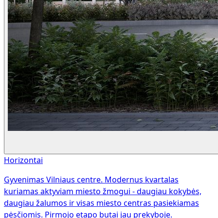
Horizontai
Gyvenimas Vilniaus centre. Modernus kvartalas
kuriamas aktyviam miesto žmogui - daugiau kokybės,
daugiau žalumos ir visas miesto centras pasiekiamas
pėsčiomis. Pirmojo etapo butai jau prekyboje.