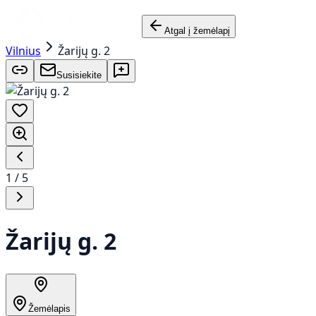
Atgal į žemėlapį
Vilnius
Žarijų g. 2
Susisiekite
1
/
5
Žarijų g. 2
Žemėlapis