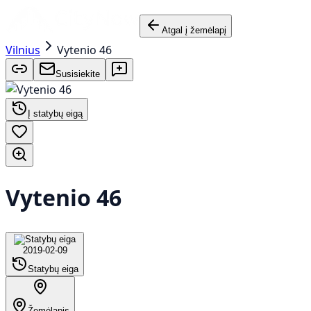
Atgal į žemėlapį
Vilnius
Vytenio 46
Susisiekite
Į statybų eigą
Vytenio 46
2019-02-09
Statybų eiga
Žemėlapis