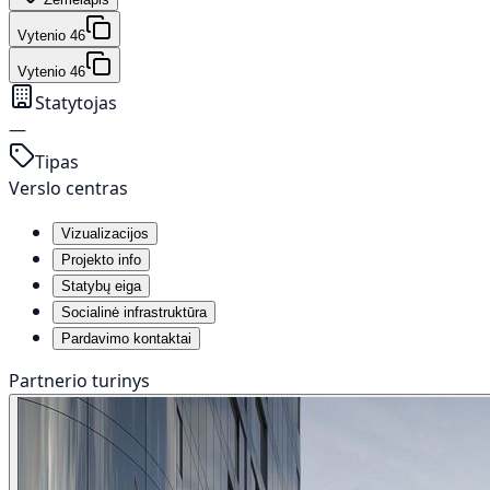
Vytenio 46
Vytenio 46
Statytojas
—
Tipas
Verslo centras
Vizualizacijos
Projekto info
Statybų eiga
Socialinė infrastruktūra
Pardavimo kontaktai
Partnerio turinys