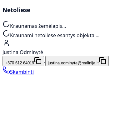
Netoliese
Kraunamas žemėlapis...
Kraunami netoliese esantys objektai...
Justina Odminytė
·
+370 612 64019
justina.odminyte@realinija.lt
Skambinti