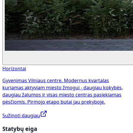
Horizontai
Gyvenimas Vilniaus centre. Modernus kvartalas
kuriamas aktyviam miesto žmogui - daugiau kokybės,
daugiau žalumos ir visas miesto centras pasiekiamas
pėsčiomis. Pirmojo etapo butai jau prekyboje.
Sužinoti daugiau
Statybų eiga