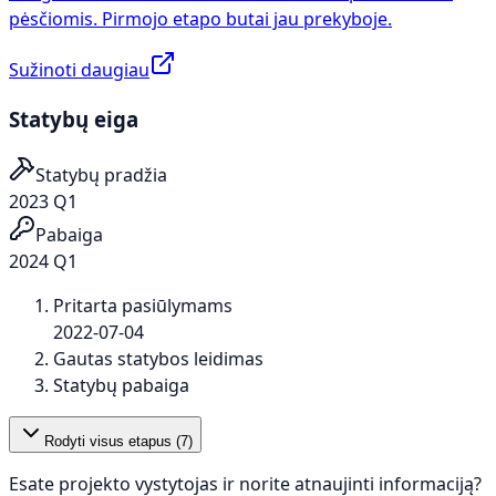
pėsčiomis. Pirmojo etapo butai jau prekyboje.
Sužinoti daugiau
Statybų eiga
Statybų pradžia
2023 Q1
Pabaiga
2024 Q1
Pritarta pasiūlymams
2022-07-04
Gautas statybos leidimas
Statybų pabaiga
Rodyti visus etapus (
7
)
Esate projekto vystytojas ir norite atnaujinti informaciją?