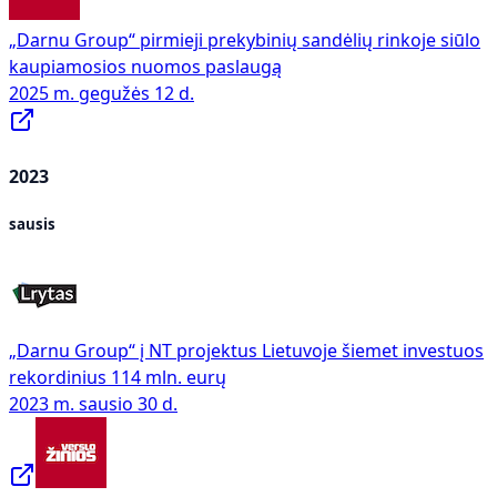
„Darnu Group“ pirmieji prekybinių sandėlių rinkoje siūlo
kaupiamosios nuomos paslaugą
2025 m. gegužės 12 d.
2023
sausis
„Darnu Group“ į NT projektus Lietuvoje šiemet investuos
rekordinius 114 mln. eurų
2023 m. sausio 30 d.