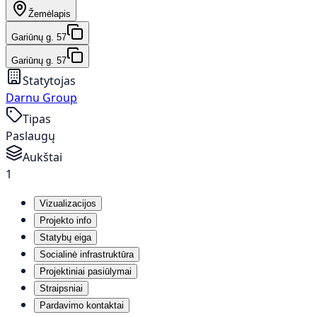
Žemėlapis
Gariūnų g. 57
Gariūnų g. 57
Statytojas
Darnu Group
Tipas
Paslaugų
Aukštai
1
Vizualizacijos
Projekto info
Statybų eiga
Socialinė infrastruktūra
Projektiniai pasiūlymai
Straipsniai
Pardavimo kontaktai