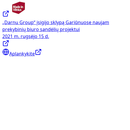
„Darnu Group“ įsigijo sklypą Gariūnuose naujam
prekybinių biuro sandėlių projektui
2021 m. rugsėjo 15 d.
Aplankykite