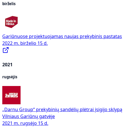
birželis
Gariūnuose projektuojamas naujas prekybinis pastatas
2022 m. birželio 15 d.
2021
rugsėjis
„Darnu Group“ prekybinių sandėlių plėtrai įsigijo sklypą
Vilniaus Gariūnų gatvėje
2021 m. rugsėjo 15 d.