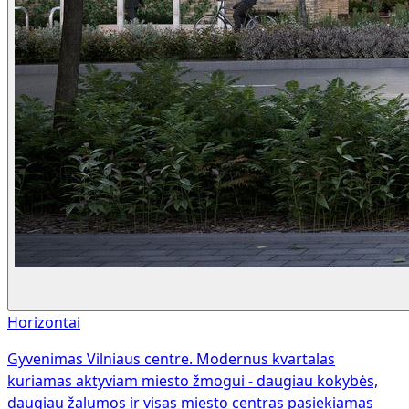
Horizontai
Gyvenimas Vilniaus centre. Modernus kvartalas
kuriamas aktyviam miesto žmogui - daugiau kokybės,
daugiau žalumos ir visas miesto centras pasiekiamas