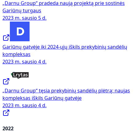
„Darnu Group“ pradeda naują projektą prie sostinės
Gariūnų turgaus
2023 m. sausio 5 d.
Gariūnų gatvėje iki 2024-ųjų iškils prekybinių sandėlių
kompleksas
2023 m. sausio 4 d.
„Darnu Group“ tęsia prekybinių sandėlių plėtrą: naujas
kompleksas iškils Gariūnų gatvėje
2023 m. sausio 4 d.
2022