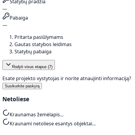
Statybų pradžia
—
Pabaiga
—
Pritarta pasiūlymams
Gautas statybos leidimas
Statybų pabaiga
Rodyti visus etapus (
7
)
Esate projekto vystytojas ir norite atnaujinti informaciją?
Susikurkite paskyrą
Netoliese
Kraunamas žemėlapis...
Kraunami netoliese esantys objektai...