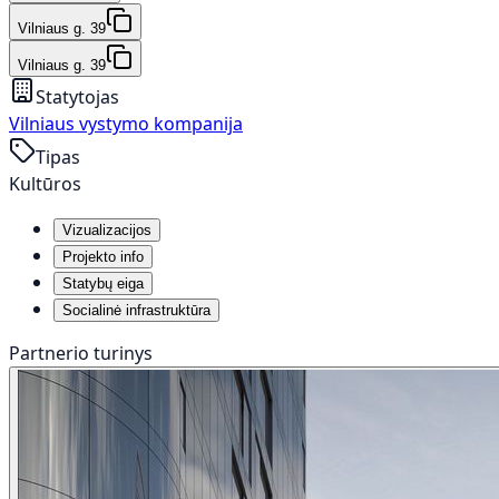
Vilniaus g. 39
Vilniaus g. 39
Statytojas
Vilniaus vystymo kompanija
Tipas
Kultūros
Vizualizacijos
Projekto info
Statybų eiga
Socialinė infrastruktūra
Partnerio turinys