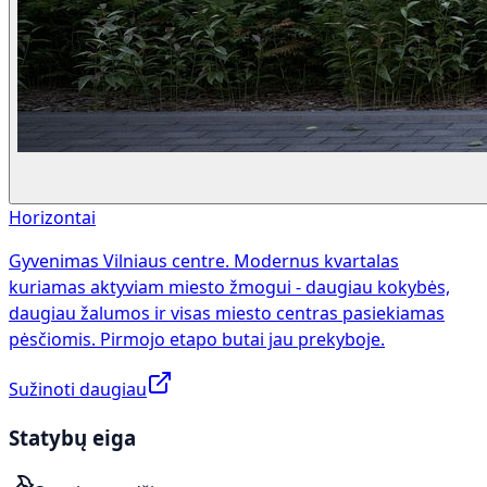
Horizontai
Gyvenimas Vilniaus centre. Modernus kvartalas
kuriamas aktyviam miesto žmogui - daugiau kokybės,
daugiau žalumos ir visas miesto centras pasiekiamas
pėsčiomis. Pirmojo etapo butai jau prekyboje.
Sužinoti daugiau
Statybų eiga