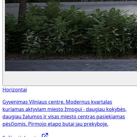
Horizontai
Gyvenimas Vilniaus centre. Modernus kvartalas
kuriamas aktyviam miesto žmogui - daugiau kokybės,
daugiau žalumos ir visas miesto centras pasiekiamas
pėsčiomis. Pirmojo etapo butai jau prekyboje.