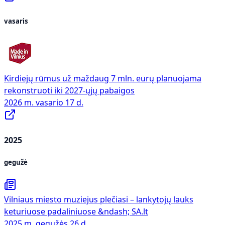
vasaris
Kirdiejų rūmus už maždaug 7 mln. eurų planuojama
rekonstruoti iki 2027-ųjų pabaigos
2026 m. vasario 17 d.
2025
gegužė
Vilniaus miesto muziejus plečiasi – lankytojų lauks
keturiuose padaliniuose &ndash; SA.lt
2025 m. gegužės 26 d.