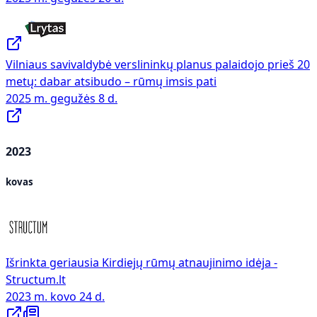
Vilniaus savivaldybė verslininkų planus palaidojo prieš 20
metų: dabar atsibudo – rūmų imsis pati
2025 m. gegužės 8 d.
2023
kovas
Išrinkta geriausia Kirdiejų rūmų atnaujinimo idėja -
Structum.lt
2023 m. kovo 24 d.