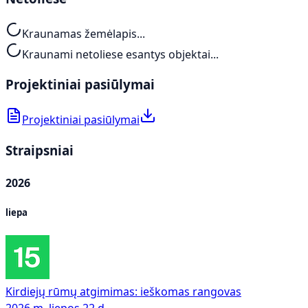
Kraunamas žemėlapis...
Kraunami netoliese esantys objektai...
Projektiniai pasiūlymai
Projektiniai pasiūlymai
Straipsniai
2026
liepa
Kirdiejų rūmų atgimimas: ieškomas rangovas
2026 m. liepos 22 d.