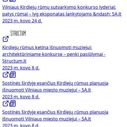
Vilniaus Kirdiejų rūmų sutvarkymo konkurso lyderiai:
patys rūmai – lyg eksponatas lankytojams &ndash; SA.lt
2023 m. kovo 24 d.
Kirdiejų rūmus ketina išnuomoti muziejui:
architektūriniame konkurse – penki pasiūlymai -
Structum.lt
2023 m. kovo 8 d.
Sostinės širdyje esančius Kirdiejų rūmus planuoja
išnuomoti Vilniaus miesto muziejui – SA.lt
2023 m. kovo 8 d.
Sostinės širdyje esančius Kirdiejų rūmus planuoja
išnuomoti Vilniaus miesto muziejui – SA.lt
2023 m. kovo 8 d.