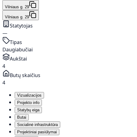
Vilniaus g. 29
Vilniaus g. 29
Statytojas
—
Tipas
Daugiabučiai
Aukštai
4
Butų skaičius
4
Vizualizacijos
Projekto info
Statybų eiga
Butai
Socialinė infrastruktūra
Projektiniai pasiūlymai