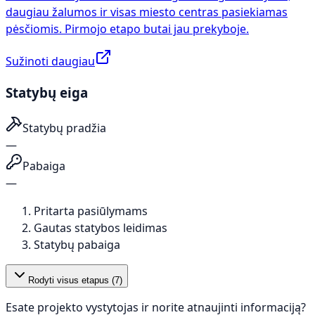
daugiau žalumos ir visas miesto centras pasiekiamas
pėsčiomis. Pirmojo etapo butai jau prekyboje.
Sužinoti daugiau
Statybų eiga
Statybų pradžia
—
Pabaiga
—
Pritarta pasiūlymams
Gautas statybos leidimas
Statybų pabaiga
Rodyti visus etapus (
7
)
Esate projekto vystytojas ir norite atnaujinti informaciją?