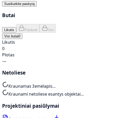
Susikurkite paskyrą
Butai
Likutis
Parduoti
Visi
Visi butai
0
Likutis
0
Plotas
—
Netoliese
Kraunamas žemėlapis...
Kraunami netoliese esantys objektai...
Projektiniai pasiūlymai