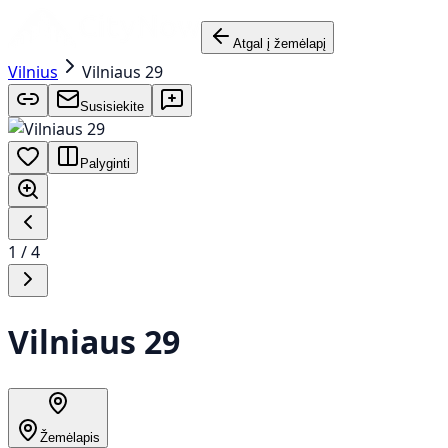
Atgal į žemėlapį
Vilnius
Vilniaus 29
Susisiekite
Palyginti
1
/
4
Vilniaus 29
Žemėlapis