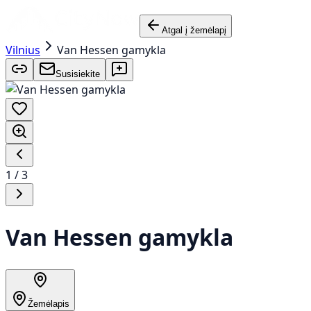
Atgal į žemėlapį
Vilnius
Van Hessen gamykla
Susisiekite
1
/
3
Van Hessen gamykla
Žemėlapis