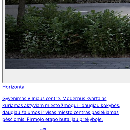
Horizontai
Gyvenimas Vilniaus centre. Modernus kvartalas
kuriamas aktyviam miesto žmogui - daugiau kokybės,
daugiau žalumos ir visas miesto centras pasiekiamas
pėsčiomis. Pirmojo etapo butai jau prekyboje.