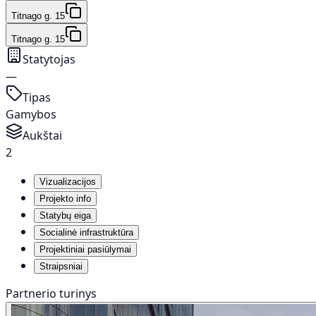
Titnago g. 15
Titnago g. 15
Statytojas
—
Tipas
Gamybos
Aukštai
2
Vizualizacijos
Projekto info
Statybų eiga
Socialinė infrastruktūra
Projektiniai pasiūlymai
Straipsniai
Partnerio turinys