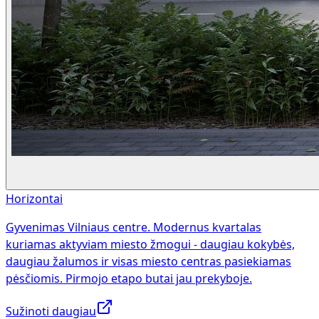
Horizontai
Gyvenimas Vilniaus centre. Modernus kvartalas
kuriamas aktyviam miesto žmogui - daugiau kokybės,
daugiau žalumos ir visas miesto centras pasiekiamas
pėsčiomis. Pirmojo etapo butai jau prekyboje.
Sužinoti daugiau