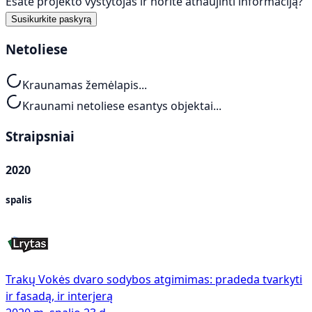
Esate projekto vystytojas ir norite atnaujinti informaciją?
Susikurkite paskyrą
Netoliese
Kraunamas žemėlapis...
Kraunami netoliese esantys objektai...
Straipsniai
2020
spalis
Trakų Vokės dvaro sodybos atgimimas: pradeda tvarkyti
ir fasadą, ir interjerą