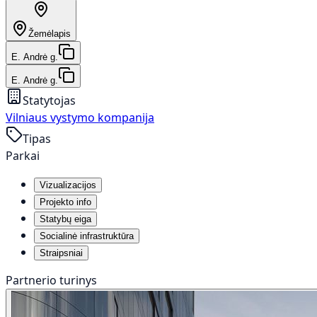
Žemėlapis
E. Andrė g.
E. Andrė g.
Statytojas
Vilniaus vystymo kompanija
Tipas
Parkai
Vizualizacijos
Projekto info
Statybų eiga
Socialinė infrastruktūra
Straipsniai
Partnerio turinys