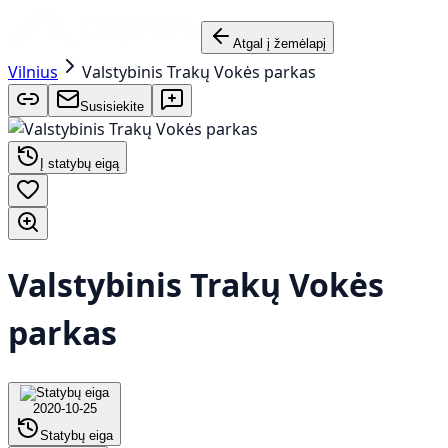
Atgal į žemėlapį
Vilnius
Valstybinis Trakų Vokės parkas
Susisiekite
Į statybų eigą
Valstybinis Trakų Vokės
parkas
2020-10-25
Statybų eiga