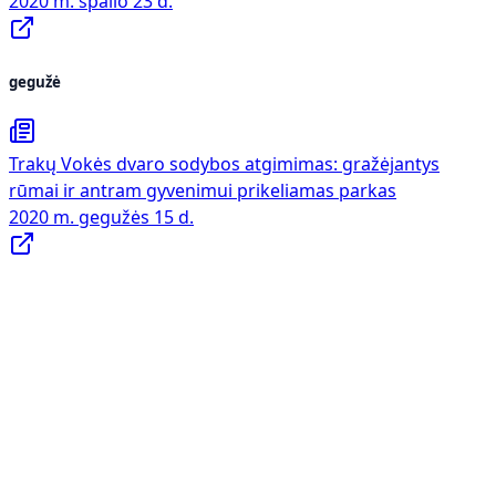
2020 m. spalio 23 d.
gegužė
Trakų Vokės dvaro sodybos atgimimas: gražėjantys
rūmai ir antram gyvenimui prikeliamas parkas
2020 m. gegužės 15 d.