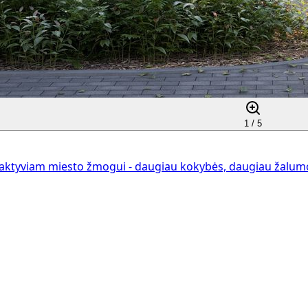
1 /
5
aktyviam miesto žmogui - daugiau kokybės, daugiau žalumos