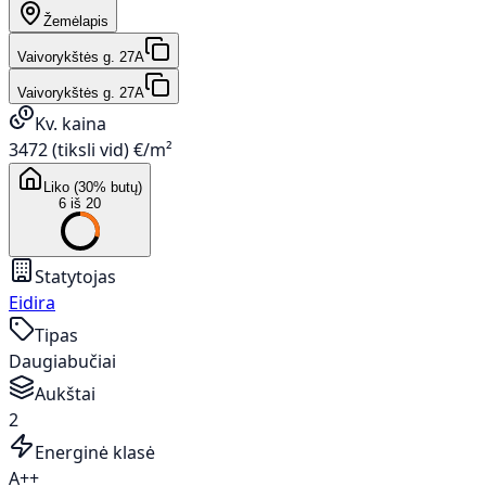
Žemėlapis
Vaivorykštės g. 27A
Vaivorykštės g. 27A
Kv. kaina
3472 (tiksli vid) €/m²
Liko (30% butų)
6 iš 20
Statytojas
Eidira
Tipas
Daugiabučiai
Aukštai
2
Energinė klasė
A++