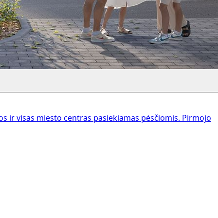
 ir visas miesto centras pasiekiamas pėsčiomis. Pirmojo