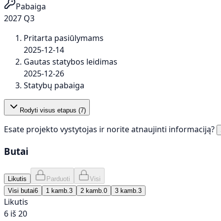
Pabaiga
2027 Q3
Pritarta pasiūlymams
2025-12-14
Gautas statybos leidimas
2025-12-26
Statybų pabaiga
Rodyti visus etapus (
7
)
Esate projekto vystytojas ir norite atnaujinti informaciją?
Butai
Likutis
Parduoti
Visi
Visi butai
6
1 kamb.
3
2 kamb.
0
3 kamb.
3
Likutis
6 iš 20