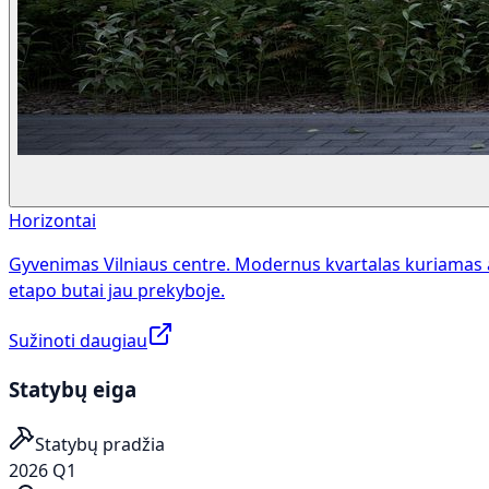
Horizontai
Gyvenimas Vilniaus centre. Modernus kvartalas kuriamas 
etapo butai jau prekyboje.
Sužinoti daugiau
Statybų eiga
Statybų pradžia
2026 Q1