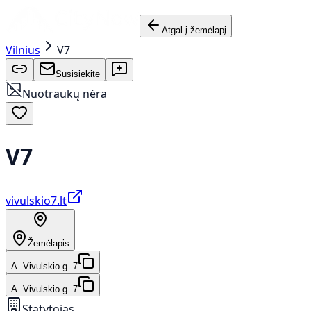
Atgal į žemėlapį
Vilnius
V7
Susisiekite
Nuotraukų nėra
V7
vivulskio7.lt
Žemėlapis
A. Vivulskio g. 7
A. Vivulskio g. 7
Statytojas