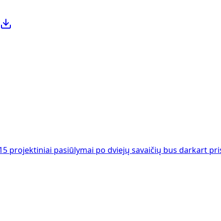
 15 projektiniai pasiūlymai po dviejų savaičių bus darkart pr