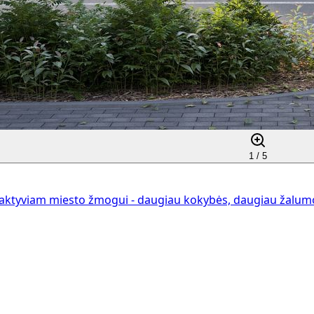
1 /
5
aktyviam miesto žmogui - daugiau kokybės, daugiau žalumos