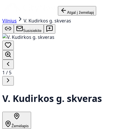
Atgal į žemėlapį
Vilnius
V. Kudirkos g. skveras
Susisiekite
1
/
5
V. Kudirkos g. skveras
Žemėlapis