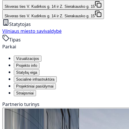
Skveras ties V. Kudirkos g. 14 ir Z. Sierakausko g. 15
Skveras ties V. Kudirkos g. 14 ir Z. Sierakausko g. 15
Statytojas
Vilniaus miesto savivaldybė
Tipas
Parkai
Vizualizacijos
Projekto info
Statybų eiga
Socialinė infrastruktūra
Projektiniai pasiūlymai
Straipsniai
Partnerio turinys