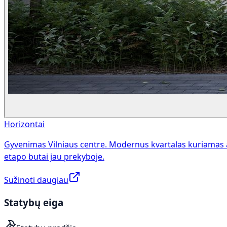
Horizontai
Gyvenimas Vilniaus centre. Modernus kvartalas kuriamas 
etapo butai jau prekyboje.
Sužinoti daugiau
Statybų eiga