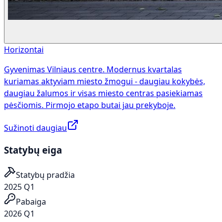
Horizontai
Gyvenimas Vilniaus centre. Modernus kvartalas
kuriamas aktyviam miesto žmogui - daugiau kokybės,
daugiau žalumos ir visas miesto centras pasiekiamas
pėsčiomis. Pirmojo etapo butai jau prekyboje.
Sužinoti daugiau
Statybų eiga
Statybų pradžia
2025 Q1
Pabaiga
2026 Q1