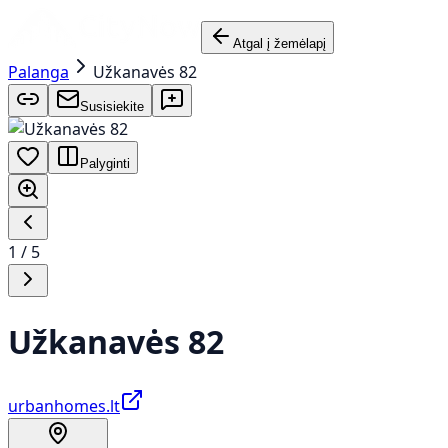
Atgal į žemėlapį
Palanga
Užkanavės 82
Susisiekite
Palyginti
1
/
5
Užkanavės 82
urbanhomes.lt