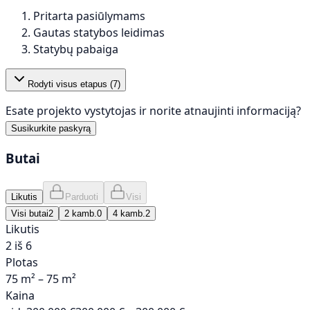
Pritarta pasiūlymams
Gautas statybos leidimas
Statybų pabaiga
Rodyti visus etapus (
7
)
Esate projekto vystytojas ir norite atnaujinti informaciją?
Susikurkite paskyrą
Butai
Likutis
Parduoti
Visi
Visi butai
2
2 kamb.
0
4 kamb.
2
Likutis
2 iš 6
Plotas
75 m² – 75 m²
Kaina