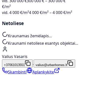
vid.
300 000 €
300 000 € – 300 000 €
€/m²
vid.
4 000 €/m²
4 000 €/m² – 4 000 €/m²
Netoliese
Kraunamas žemėlapis...
Kraunami netoliese esantys objektai...
Valius Vasaris
·
+37061013551
valius@urbanhomes.lt
Skambinti
Aplankykite