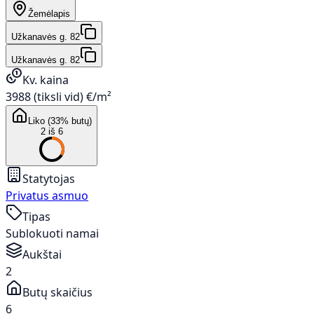
Žemėlapis
Užkanavės g. 82
Užkanavės g. 82
Kv. kaina
3988 (tiksli vid) €/m²
Liko (33% butų)
2 iš 6
Statytojas
Privatus asmuo
Tipas
Sublokuoti namai
Aukštai
2
Butų skaičius
6