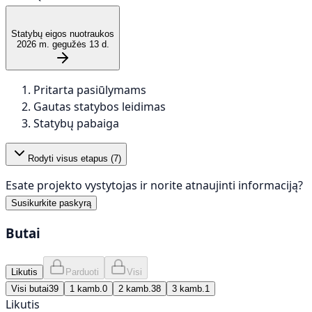
Statybų eigos nuotraukos
2026 m. gegužės 13 d.
Pritarta pasiūlymams
Gautas statybos leidimas
Statybų pabaiga
Rodyti visus etapus (
7
)
Esate projekto vystytojas ir norite atnaujinti informaciją?
Susikurkite paskyrą
Butai
Likutis
Parduoti
Visi
Visi butai
39
1 kamb.
0
2 kamb.
38
3 kamb.
1
Likutis