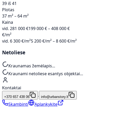
39 iš 41
Plotas
37 m² – 64 m²
Kaina
vid.
281 000 €
199 000 € – 408 000 €
€/m²
vid.
6 300 €/m²
5 200 €/m² – 8 600 €/m²
Netoliese
Kraunamas žemėlapis...
Kraunami netoliese esantys objektai...
Kontaktai
·
+370 657 438 06
info@urbanstory.lt
Skambinti
Aplankykite