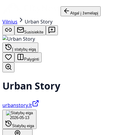
Atgal į žemėlapį
Vilnius
Urban Story
Susisiekite
Į statybų eigą
Palyginti
Urban Story
urbanstory.lt
2026-05-13
Statybų eiga