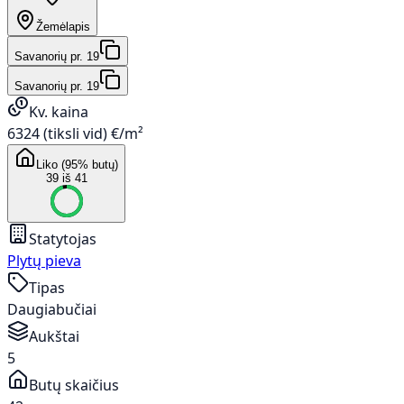
Žemėlapis
Savanorių pr. 19
Savanorių pr. 19
Kv. kaina
6324 (tiksli vid) €/m²
Liko (95% butų)
39 iš 41
Statytojas
Plytų pieva
Tipas
Daugiabučiai
Aukštai
5
Butų skaičius