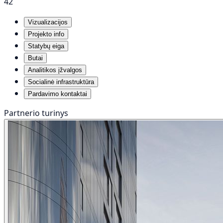
42
Vizualizacijos
Projekto info
Statybų eiga
Butai
Analitikos įžvalgos
Socialinė infrastruktūra
Pardavimo kontaktai
Partnerio turinys