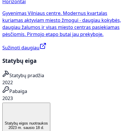
Horizontai
Gyvenimas Vilniaus centre. Modernus kvartalas
kuriamas aktyviam miesto žmogui - daugiau kokybės,
daugiau žalumos ir visas miesto centras pasiekiamas
pėsčiomis. Pirmojo etapo butai jau prekyboje.
Sužinoti daugiau
Statybų eiga
Statybų pradžia
2022
Pabaiga
2023
Statybų eigos nuotraukos
2023 m. sausio 18 d.