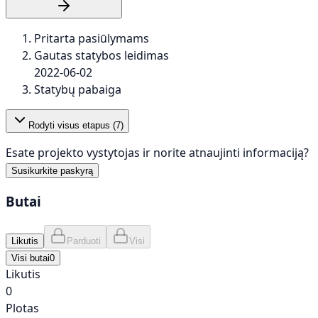
Pritarta pasiūlymams
Gautas statybos leidimas
2022-06-02
Statybų pabaiga
Rodyti visus etapus (
7
)
Esate projekto vystytojas ir norite atnaujinti informaciją?
Susikurkite paskyrą
Butai
Likutis
Parduoti
Visi
Visi butai
0
Likutis
0
Plotas