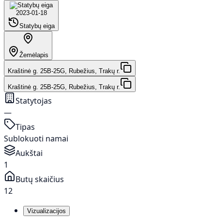
2023-01-18
Statybų eiga
Žemėlapis
Kraštinė g. 25B-25G, Rubežius, Trakų r.
Kraštinė g. 25B-25G, Rubežius, Trakų r.
Statytojas
—
Tipas
Sublokuoti namai
Aukštai
1
Butų skaičius
12
Vizualizacijos