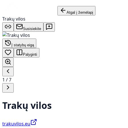
Atgal į žemėlapį
Trakų vilos
Susisiekite
Į statybų eigą
Palyginti
1
/
7
Trakų vilos
trakuvilos.eu