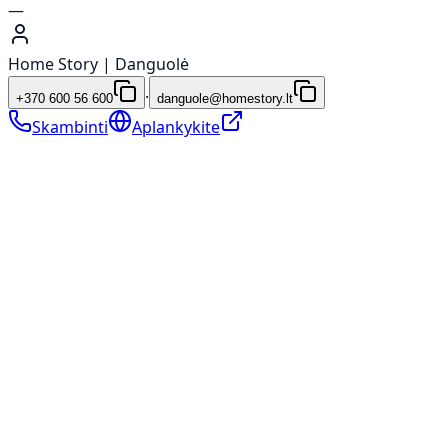
—
Home Story | Danguolė
·
+370 600 56 600
danguole@homestory.lt
Skambinti
Aplankykite