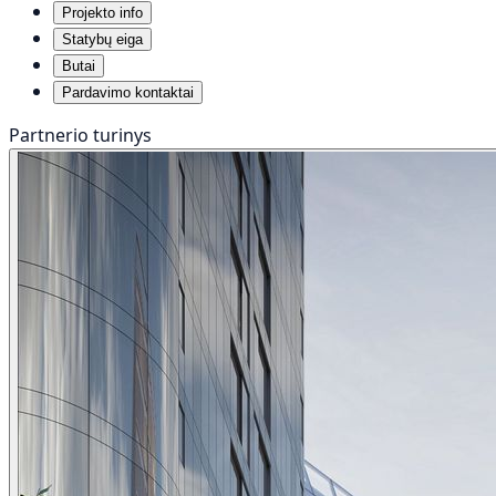
Projekto info
Statybų eiga
Butai
Pardavimo kontaktai
Partnerio turinys