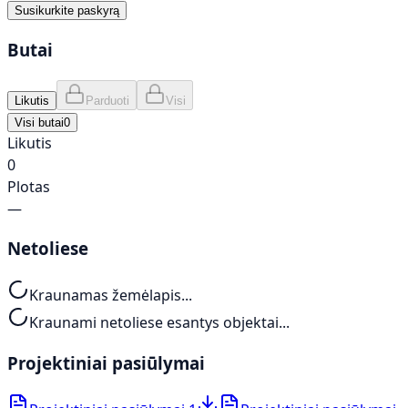
Susikurkite paskyrą
Butai
Likutis
Parduoti
Visi
Visi butai
0
Likutis
0
Plotas
—
Netoliese
Kraunamas žemėlapis...
Kraunami netoliese esantys objektai...
Projektiniai pasiūlymai