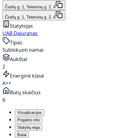
Čiurlių g. 1, Tetervinų g. 2, 4
Čiurlių g. 1, Tetervinų g. 2, 4
Statytojas
UAB Dajuranas
Tipas
Sublokuoti namai
Aukštai
2
Energinė klasė
A++
Butų skaičius
6
Vizualizacijos
Projekto info
Statybų eiga
Butai