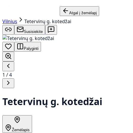
Atgal į žemėlapį
Vilnius
Tetervinų g. kotedžai
Susisiekite
Palyginti
1
/
4
Tetervinų g. kotedžai
Žemėlapis