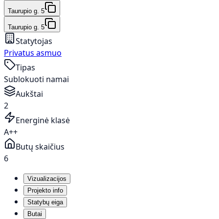
Taurupio g. 5
Taurupio g. 5
Statytojas
Privatus asmuo
Tipas
Sublokuoti namai
Aukštai
2
Energinė klasė
A++
Butų skaičius
6
Vizualizacijos
Projekto info
Statybų eiga
Butai