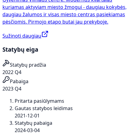
kuriamas aktyviam miesto žmogui - daugiau kokybės,
daugiau žalumos ir visas miesto centras pasiekiamas
pėsčiomis. Pirmojo etapo butai jau prekyboje.
Sužinoti daugiau
Statybų eiga
Statybų pradžia
2022 Q4
Pabaiga
2023 Q4
Pritarta pasiūlymams
Gautas statybos leidimas
2021-12-01
Statybų pabaiga
2024-03-04