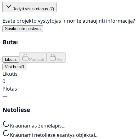
Rodyti visus etapus (
7
)
Esate projekto vystytojas ir norite atnaujinti informaciją?
Susikurkite paskyrą
Butai
Likutis
Parduoti
Visi
Visi butai
0
Likutis
0
Plotas
—
Netoliese
Kraunamas žemėlapis...
Kraunami netoliese esantys objektai...