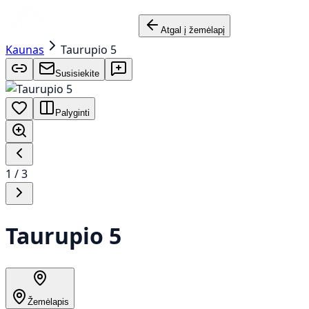
Atgal į žemėlapį
Kaunas
Taurupio 5
Susisiekite
Palyginti
1
/
3
Taurupio 5
Žemėlapis