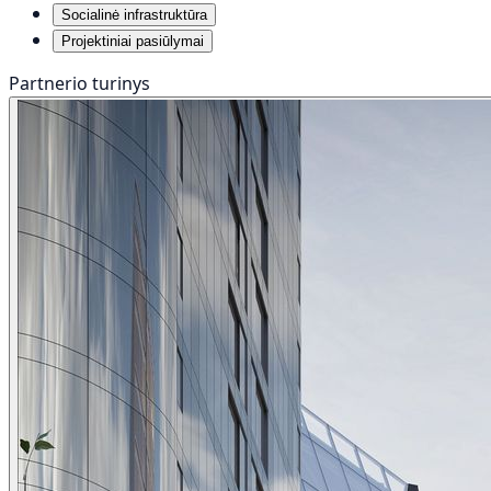
Socialinė infrastruktūra
Projektiniai pasiūlymai
Partnerio turinys