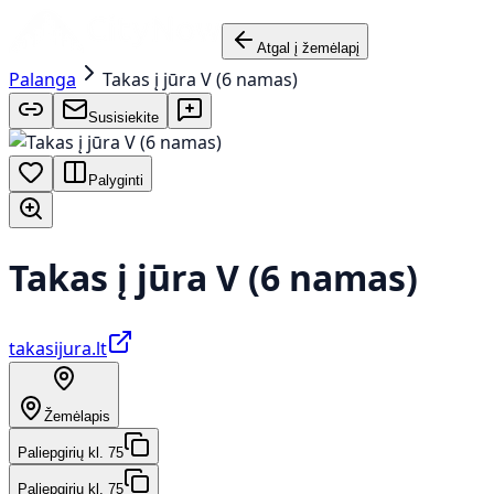
Atgal į žemėlapį
Palanga
Takas į jūra V (6 namas)
Susisiekite
Palyginti
Takas į jūra V (6 namas)
takasijura.lt
Žemėlapis
Paliepgirių kl. 75
Paliepgirių kl. 75