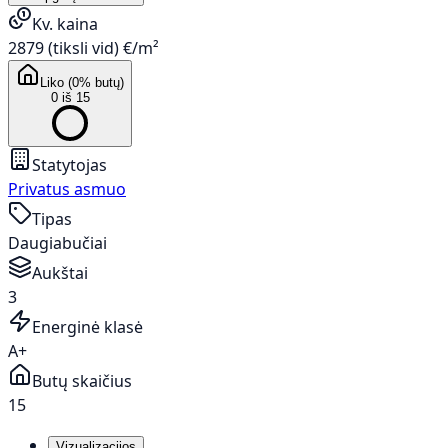
Kv. kaina
2879 (tiksli vid) €/m²
Liko (0% butų)
0 iš 15
Statytojas
Privatus asmuo
Tipas
Daugiabučiai
Aukštai
3
Energinė klasė
A+
Butų skaičius
15
Vizualizacijos