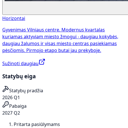
Horizontai
Gyvenimas Vilniaus centre. Modernus kvartalas
kuriamas aktyviam miesto žmogui - daugiau kokybės,
daugiau žalumos ir visas miesto centras pasiekiamas
pėsčiomis. Pirmojo etapo butai jau prekyboje.
Sužinoti daugiau
Statybų eiga
Statybų pradžia
2026 Q1
Pabaiga
2027 Q2
Pritarta pasiūlymams