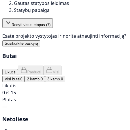
Gautas statybos leidimas
Statybų pabaiga
Rodyti visus etapus (
7
)
Esate projekto vystytojas ir norite atnaujinti informaciją?
Susikurkite paskyrą
Butai
Likutis
Parduoti
Visi
Visi butai
0
2 kamb.
0
3 kamb.
0
Likutis
0 iš 15
Plotas
—
Netoliese