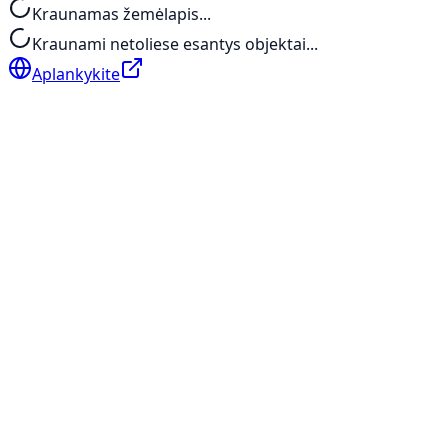
Kraunamas žemėlapis...
Kraunami netoliese esantys objektai...
Aplankykite