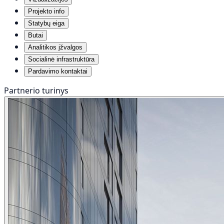
Projekto info
Statybų eiga
Butai
Analitikos įžvalgos
Socialinė infrastruktūra
Pardavimo kontaktai
Partnerio turinys