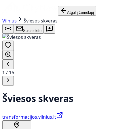
Atgal į žemėlapį
Vilnius
Šviesos skveras
Susisiekite
1
/
16
Šviesos skveras
transformacijos.vilnius.lt