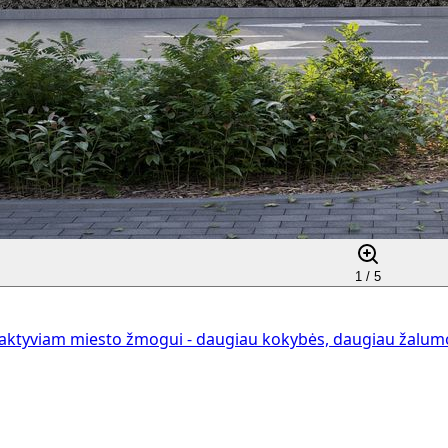
1 /
5
aktyviam miesto žmogui - daugiau kokybės, daugiau žalumos