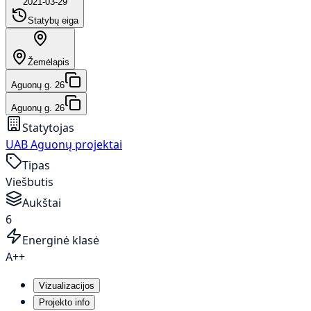
2021-03-29
Statybų eiga
Žemėlapis
Aguonų g. 26
Aguonų g. 26
Statytojas
UAB Aguonų projektai
Tipas
Viešbutis
Aukštai
6
Energinė klasė
A++
Vizualizacijos
Projekto info