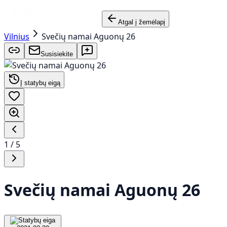
Atgal į žemėlapį
Vilnius
Svečių namai Aguonų 26
Susisiekite
Į statybų eigą
1
/
5
Svečių namai Aguonų 26