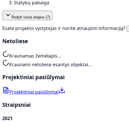
Statybų pabaiga
Rodyti visus etapus (
7
)
Esate projekto vystytojas ir norite atnaujinti informaciją?
Netoliese
Kraunamas žemėlapis...
Kraunami netoliese esantys objektai...
Projektiniai pasiūlymai
Projektiniai pasiūlymai
Straipsniai
2021