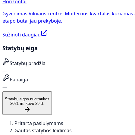
Horizontai
Gyvenimas Vilniaus centre. Modernus kvartalas kuriamas 
etapo butai jau prekyboje.
Sužinoti daugiau
Statybų eiga
Statybų pradžia
—
Pabaiga
—
Statybų eigos nuotraukos
2021 m. kovo 29 d.
Pritarta pasiūlymams
Gautas statybos leidimas