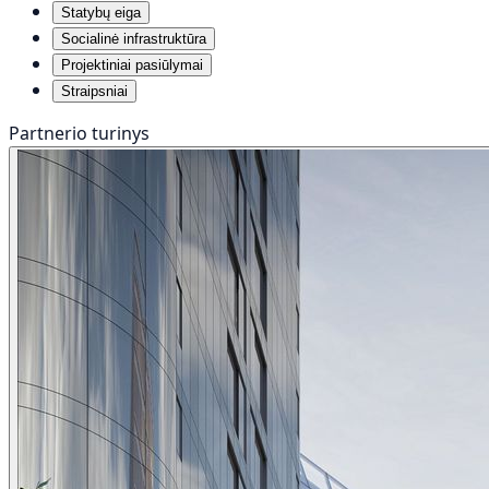
Statybų eiga
Socialinė infrastruktūra
Projektiniai pasiūlymai
Straipsniai
Partnerio turinys