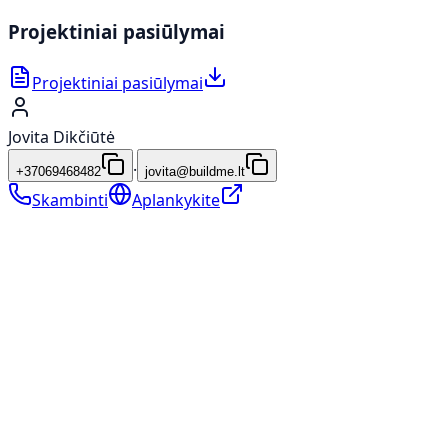
Projektiniai pasiūlymai
Projektiniai pasiūlymai
Jovita Dikčiūtė
·
+37069468482
jovita@buildme.lt
Skambinti
Aplankykite