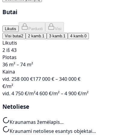
Butai
Likutis
Parduoti
Visi
Visi butai
2
2 kamb.
1
3 kamb.
1
4 kamb.
0
Likutis
2 iš 43
Plotas
36 m² – 74 m²
Kaina
vid.
258 000 €
177 000 € – 340 000 €
€/m²
vid.
4 750 €/m²
4 600 €/m² – 4 900 €/m²
Netoliese
Kraunamas žemėlapis...
Kraunami netoliese esantys objektai...