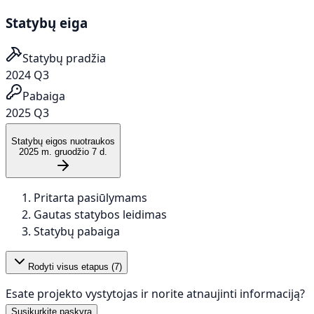
Statybų eiga
Statybų pradžia
2024 Q3
Pabaiga
2025 Q3
Statybų eigos nuotraukos
2025 m. gruodžio 7 d.
Pritarta pasiūlymams
Gautas statybos leidimas
Statybų pabaiga
Rodyti visus etapus (
7
)
Esate projekto vystytojas ir norite atnaujinti informaciją?
Susikurkite paskyrą