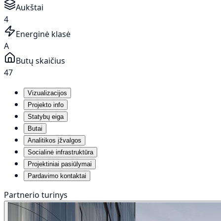
Aukštai
4
Energinė klasė
A
Butų skaičius
47
Vizualizacijos
Projekto info
Statybų eiga
Butai
Analitikos įžvalgos
Socialinė infrastruktūra
Projektiniai pasiūlymai
Pardavimo kontaktai
Partnerio turinys