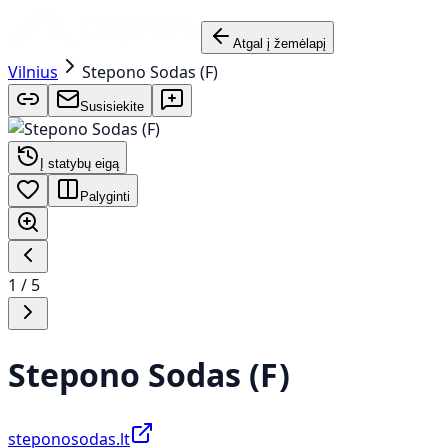
Atgal į žemėlapį
Vilnius
Stepono Sodas (F)
Susisiekite
Į statybų eigą
Palyginti
1
/
5
Stepono Sodas (F)
steponosodas.lt