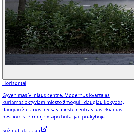
Horizontai
Gyvenimas Vilniaus centre. Modernus kvartalas
kuriamas aktyviam miesto žmogui - daugiau kokybės,
daugiau žalumos ir visas miesto centras pasiekiamas
pėsčiomis. Pirmojo etapo butai jau prekyboje.
Sužinoti daugiau