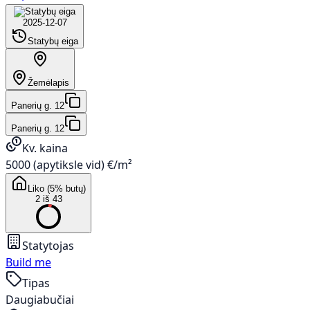
2025-12-07
Statybų eiga
Žemėlapis
Panerių g. 12
Panerių g. 12
Kv. kaina
5000 (apytiksle vid) €/m²
Liko (5% butų)
2 iš 43
Statytojas
Build me
Tipas
Daugiabučiai