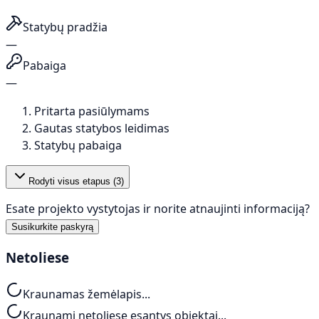
Statybų pradžia
—
Pabaiga
—
Pritarta pasiūlymams
Gautas statybos leidimas
Statybų pabaiga
Rodyti visus etapus (
3
)
Esate projekto vystytojas ir norite atnaujinti informaciją?
Susikurkite paskyrą
Netoliese
Kraunamas žemėlapis...
Kraunami netoliese esantys objektai...