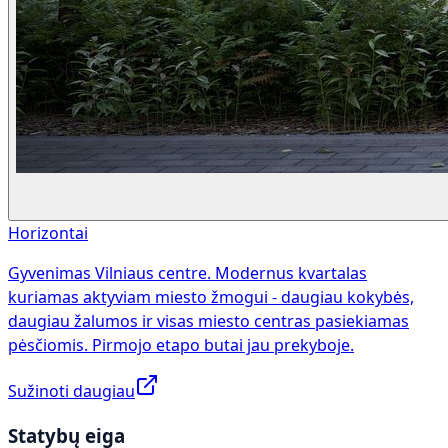
Horizontai
Gyvenimas Vilniaus centre. Modernus kvartalas
kuriamas aktyviam miesto žmogui - daugiau kokybės,
daugiau žalumos ir visas miesto centras pasiekiamas
pėsčiomis. Pirmojo etapo butai jau prekyboje.
Sužinoti daugiau
Statybų eiga