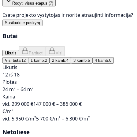
Rodyti visus etapus (
7
)
Esate projekto vystytojas ir norite atnaujinti informaciją?
Susikurkite paskyrą
Butai
Likutis
Parduoti
Visi
Visi butai
12
1 kamb.
2
2 kamb.
4
3 kamb.
6
4 kamb.
0
Likutis
12 iš 18
Plotas
24 m² – 64 m²
Kaina
vid.
299 000 €
147 000 € – 386 000 €
€/m²
vid.
5 950 €/m²
5 700 €/m² – 6 300 €/m²
Netoliese