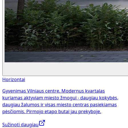
Horizontai
Gyvenimas Vilniaus centre. Modernus kvartalas
kuriamas aktyviam miesto žmogui - daugiau kokybės,
daugiau žalumos ir visas miesto centras pasiekiamas
pėsčiomis. Pirmojo etapo butai jau prekyboje.
Sužinoti daugiau