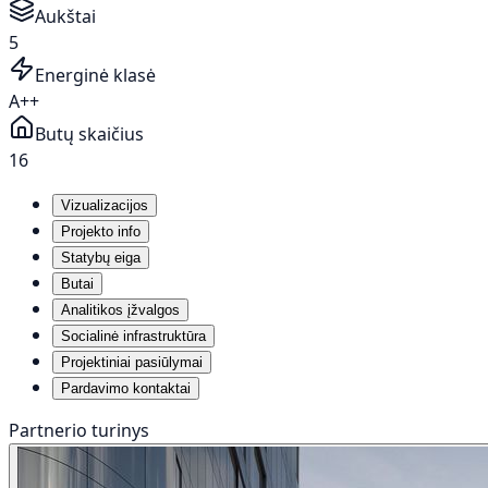
Aukštai
5
Energinė klasė
A++
Butų skaičius
16
Vizualizacijos
Projekto info
Statybų eiga
Butai
Analitikos įžvalgos
Socialinė infrastruktūra
Projektiniai pasiūlymai
Pardavimo kontaktai
Partnerio turinys