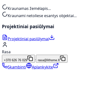
Kraunamas žemėlapis...
Kraunami netoliese esantys objektai...
Projektiniai pasiūlymai
Projektiniai pasiūlymai
Rasa
·
+370 626 76 029
rasa@lithome.lt
Skambinti
Aplankykite