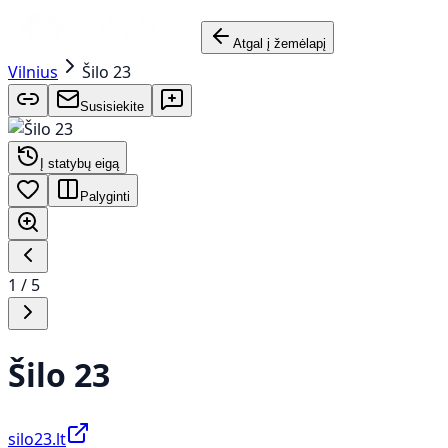
Atgal į žemėlapį
Vilnius
Šilo 23
Susisiekite
Į statybų eigą
Palyginti
1
/
5
Šilo 23
silo23.lt