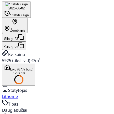
2026-06-02
Statybų eiga
Žemėlapis
Šilo g. 23
Šilo g. 23
Kv. kaina
5925 (tiksli vid) €/m²
Liko (67% butų)
12 iš 18
Statytojas
Lithome
Tipas
Daugiabučiai