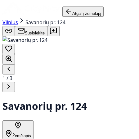
Atgal į žemėlapį
Vilnius
Savanorių pr. 124
Susisiekite
1
/
3
Savanorių pr. 124
Žemėlapis