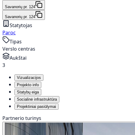
Savanorių pr. 124
Savanorių pr. 124
Statytojas
Paroc
Tipas
Verslo centras
Aukštai
3
Vizualizacijos
Projekto info
Statybų eiga
Socialinė infrastruktūra
Projektiniai pasiūlymai
Partnerio turinys