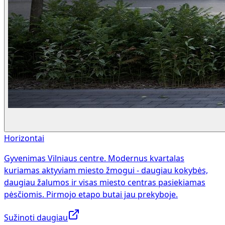
Horizontai
Gyvenimas Vilniaus centre. Modernus kvartalas
kuriamas aktyviam miesto žmogui - daugiau kokybės,
daugiau žalumos ir visas miesto centras pasiekiamas
pėsčiomis. Pirmojo etapo butai jau prekyboje.
Sužinoti daugiau