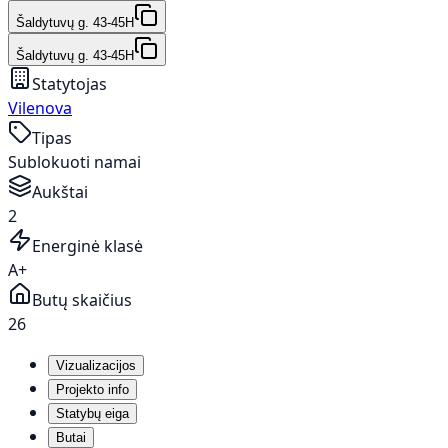
Šaldytuvų g. 43-45H
Šaldytuvų g. 43-45H
Statytojas
Vilenova
Tipas
Sublokuoti namai
Aukštai
2
Energinė klasė
A+
Butų skaičius
26
Vizualizacijos
Projekto info
Statybų eiga
Butai