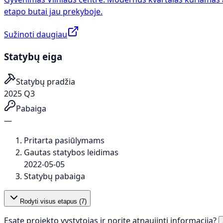
etapo butai jau prekyboje.
Sužinoti daugiau
Statybų eiga
Statybų pradžia
2025 Q3
Pabaiga
—
Pritarta pasiūlymams
Gautas statybos leidimas
2022-05-05
Statybų pabaiga
Rodyti visus etapus (
7
)
Esate projekto vystytojas ir norite atnaujinti informaciją?