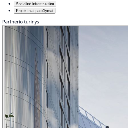
Socialinė infrastruktūra
Projektiniai pasiūlymai
Partnerio turinys