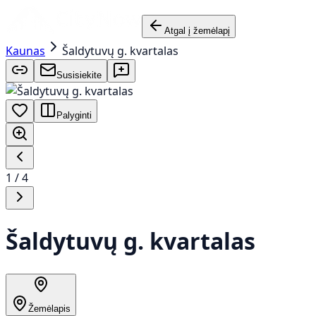
Atgal į žemėlapį
Kaunas
Šaldytuvų g. kvartalas
Susisiekite
Palyginti
1
/
4
Šaldytuvų g. kvartalas
Žemėlapis