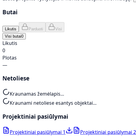
Butai
Likutis
Parduoti
Visi
Visi butai
0
Likutis
0
Plotas
—
Netoliese
Kraunamas žemėlapis...
Kraunami netoliese esantys objektai...
Projektiniai pasiūlymai
Projektiniai pasiūlymai 1
Projektiniai pasiūlymai 2