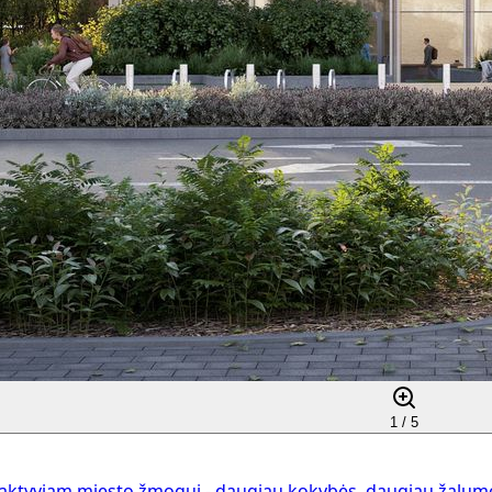
1 /
5
aktyviam miesto žmogui - daugiau kokybės, daugiau žalumos