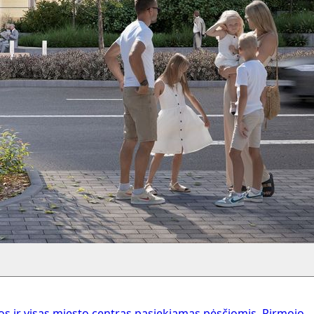
 ir visas miesto centras pasiekiamas pėsčiomis. Pirmojo