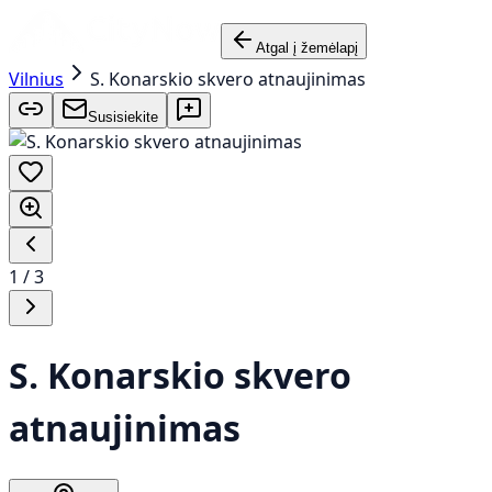
Atgal į žemėlapį
Vilnius
S. Konarskio skvero atnaujinimas
Susisiekite
1
/
3
S. Konarskio skvero
atnaujinimas