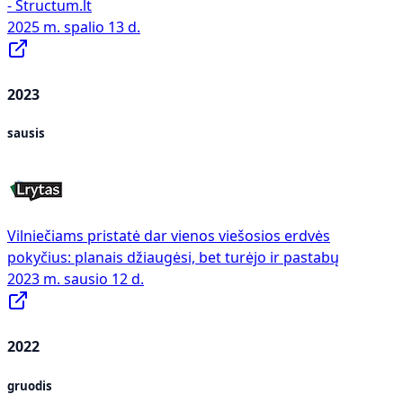
- Structum.lt
2025 m. spalio 13 d.
2023
sausis
Vilniečiams pristatė dar vienos viešosios erdvės
pokyčius: planais džiaugėsi, bet turėjo ir pastabų
2023 m. sausio 12 d.
2022
gruodis