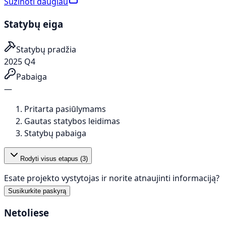
Sužinoti daugiau
Statybų eiga
Statybų pradžia
2025 Q4
Pabaiga
—
Pritarta pasiūlymams
Gautas statybos leidimas
Statybų pabaiga
Rodyti visus etapus (
3
)
Esate projekto vystytojas ir norite atnaujinti informaciją?
Susikurkite paskyrą
Netoliese