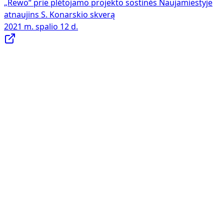
„Rewo“ prie plėtojamo projekto sostinės Naujamiestyje
atnaujins S. Konarskio skverą
2021 m. spalio 12 d.