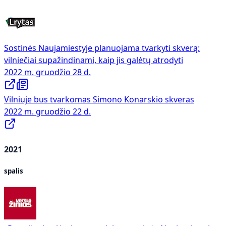
Sostinės Naujamiestyje planuojama tvarkyti skverą:
vilniečiai supažindinami, kaip jis galėtų atrodyti
2022 m. gruodžio 28 d.
Vilniuje bus tvarkomas Simono Konarskio skveras
2022 m. gruodžio 22 d.
2021
spalis