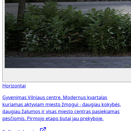
Horizontai
Gyvenimas Vilniaus centre. Modernus kvartalas
kuriamas aktyviam miesto žmogui - daugiau kokybės,
daugiau žalumos ir visas miesto centras pasiekiamas
pėsčiomis. Pirmojo etapo butai jau prekyboje.