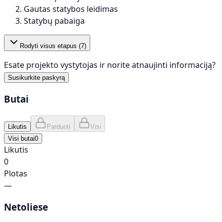
Gautas statybos leidimas
Statybų pabaiga
Rodyti visus etapus (
7
)
Esate projekto vystytojas ir norite atnaujinti informaciją?
Susikurkite paskyrą
Butai
Likutis
Parduoti
Visi
Visi butai
0
Likutis
0
Plotas
—
Netoliese