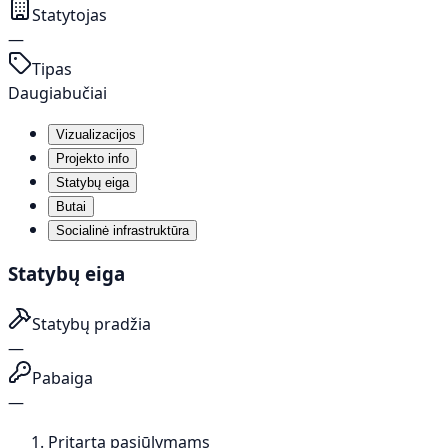
Statytojas
—
Tipas
Daugiabučiai
Vizualizacijos
Projekto info
Statybų eiga
Butai
Socialinė infrastruktūra
Statybų eiga
Statybų pradžia
—
Pabaiga
—
Pritarta pasiūlymams