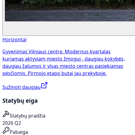
Horizontai
Gyvenimas Vilniaus centre. Modernus kvartalas
kuriamas aktyviam miesto žmogui - daugiau kokybės,
daugiau žalumos ir visas miesto centras pasiekiamas
pėsčiomis. Pirmojo etapo butai jau prekyboje.
Sužinoti daugiau
Statybų eiga
Statybų pradžia
2026 Q2
Pabaiga