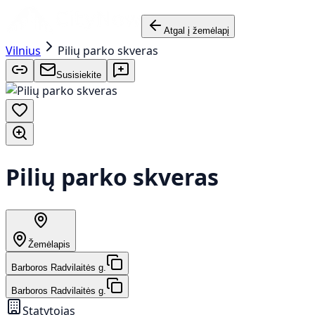
Atgal į žemėlapį
Vilnius
Pilių parko skveras
Susisiekite
Pilių parko skveras
Žemėlapis
Barboros Radvilaitės g.
Barboros Radvilaitės g.
Statytojas