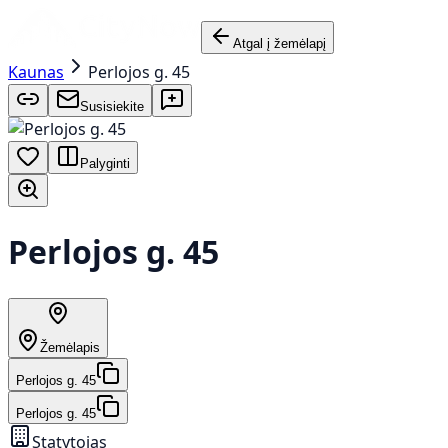
Atgal į žemėlapį
Kaunas
Perlojos g. 45
Susisiekite
Palyginti
Perlojos g. 45
Žemėlapis
Perlojos g. 45
Perlojos g. 45
Statytojas