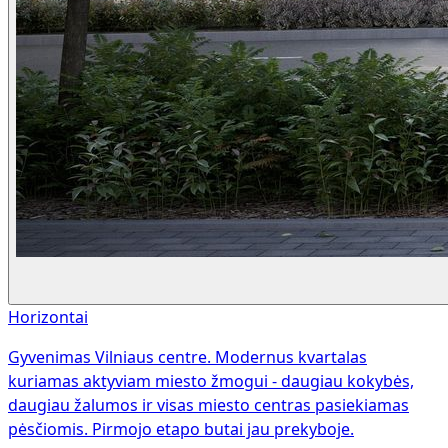
Horizontai
Gyvenimas Vilniaus centre. Modernus kvartalas
kuriamas aktyviam miesto žmogui - daugiau kokybės,
daugiau žalumos ir visas miesto centras pasiekiamas
pėsčiomis. Pirmojo etapo butai jau prekyboje.