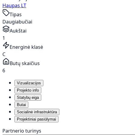
Haupas LT
Tipas
Daugiabučiai
Aukštai
1
Energinė klasė
C
Butų skaičius
6
Vizualizacijos
Projekto info
Statybų eiga
Butai
Socialinė infrastruktūra
Projektiniai pasiūlymai
Partnerio turinys