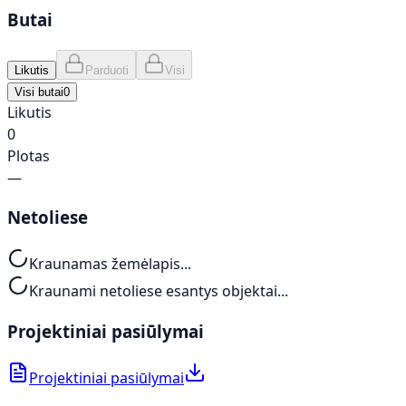
Butai
Likutis
Parduoti
Visi
Visi butai
0
Likutis
0
Plotas
—
Netoliese
Kraunamas žemėlapis...
Kraunami netoliese esantys objektai...
Projektiniai pasiūlymai
Projektiniai pasiūlymai