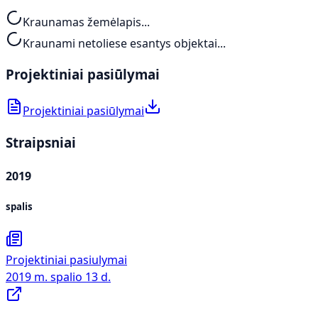
Kraunamas žemėlapis...
Kraunami netoliese esantys objektai...
Projektiniai pasiūlymai
Projektiniai pasiūlymai
Straipsniai
2019
spalis
Projektiniai pasiulymai
2019 m. spalio 13 d.