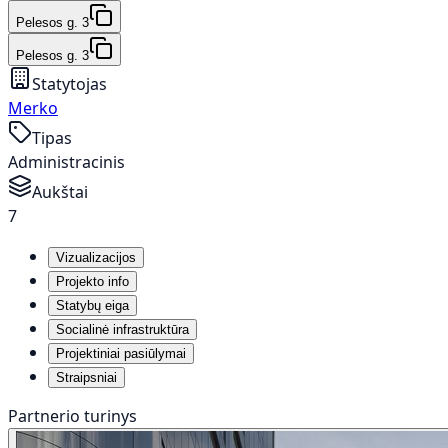
Pelesos g. 3
Pelesos g. 3
Statytojas
Merko
Tipas
Administracinis
Aukštai
7
Vizualizacijos
Projekto info
Statybų eiga
Socialinė infrastruktūra
Projektiniai pasiūlymai
Straipsniai
Partnerio turinys