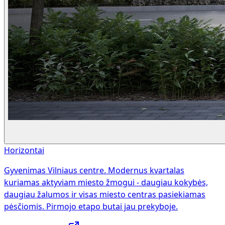
Horizontai
Gyvenimas Vilniaus centre. Modernus kvartalas
kuriamas aktyviam miesto žmogui - daugiau kokybės,
daugiau žalumos ir visas miesto centras pasiekiamas
pėsčiomis. Pirmojo etapo butai jau prekyboje.