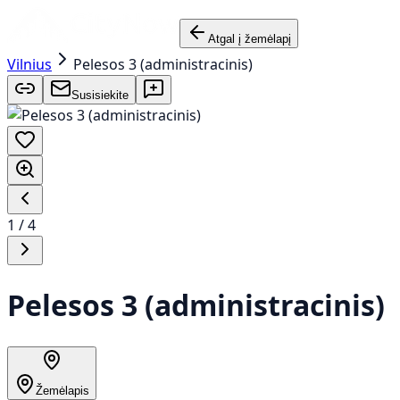
Atgal į žemėlapį
Vilnius
Pelesos 3 (administracinis)
Susisiekite
1
/
4
Pelesos 3 (administracinis)
Žemėlapis