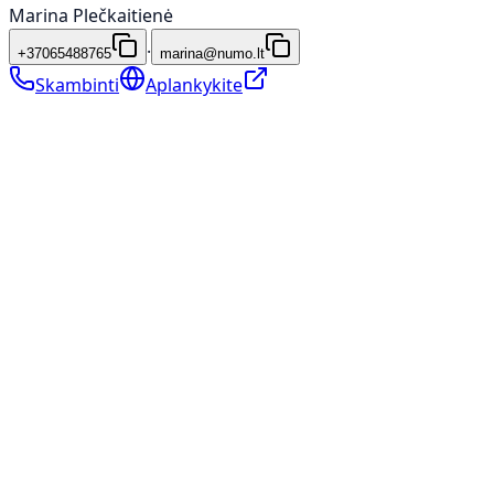
Marina Plečkaitienė
·
+37065488765
marina@numo.lt
Skambinti
Aplankykite