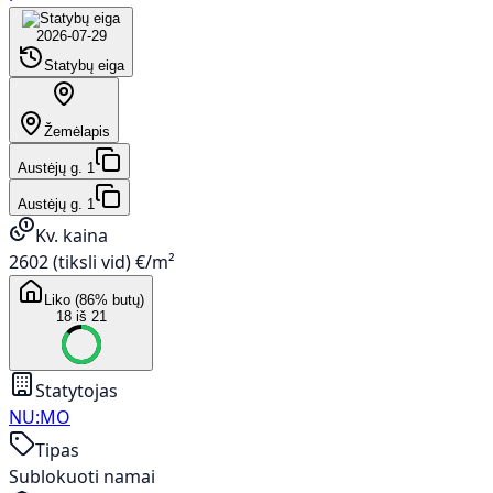
2026-07-29
Statybų eiga
Žemėlapis
Austėjų g. 1
Austėjų g. 1
Kv. kaina
2602 (tiksli vid) €/m²
Liko (86% butų)
18 iš 21
Statytojas
NU:MO
Tipas
Sublokuoti namai