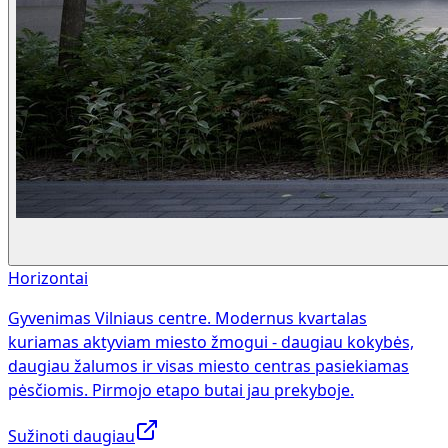
Horizontai
Gyvenimas Vilniaus centre. Modernus kvartalas
kuriamas aktyviam miesto žmogui - daugiau kokybės,
daugiau žalumos ir visas miesto centras pasiekiamas
pėsčiomis. Pirmojo etapo butai jau prekyboje.
Sužinoti daugiau