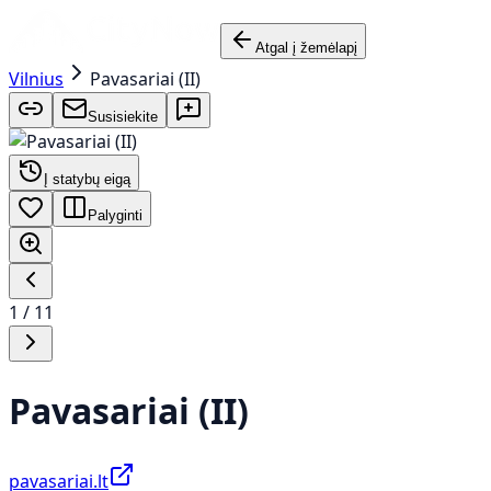
Atgal į žemėlapį
Vilnius
Pavasariai (II)
Susisiekite
Į statybų eigą
Palyginti
1
/
11
Pavasariai (II)
pavasariai.lt