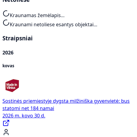
Kraunamas žemėlapis...
Kraunami netoliese esantys objektai...
Straipsniai
2026
kovas
Sostinės priemiestyje dygsta milžiniška gyvenvietė: bus
statomi net 184 namai
2026 m. kovo 30 d.