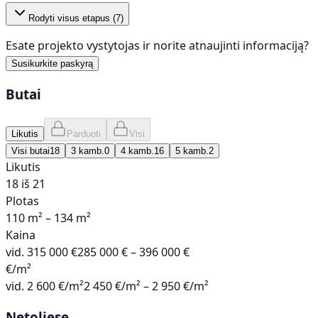
Rodyti visus etapus (
7
)
Esate projekto vystytojas ir norite atnaujinti informaciją?
Susikurkite paskyrą
Butai
Likutis
Parduoti
Visi
Visi butai
18
3 kamb.
0
4 kamb.
16
5 kamb.
2
Likutis
18 iš 21
Plotas
110 m² – 134 m²
Kaina
vid.
315 000 €
285 000 € – 396 000 €
€/m²
vid.
2 600 €/m²
2 450 €/m² – 2 950 €/m²
Netoliese