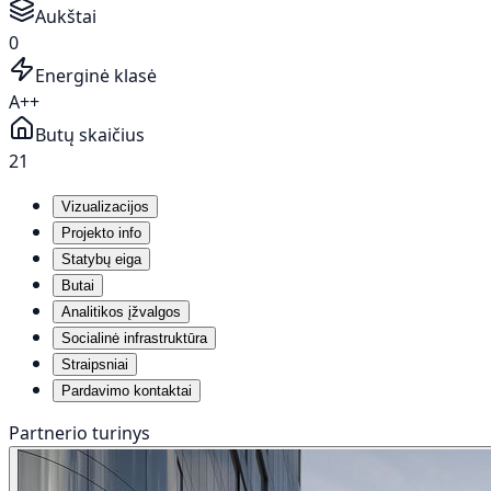
Aukštai
0
Energinė klasė
A++
Butų skaičius
21
Vizualizacijos
Projekto info
Statybų eiga
Butai
Analitikos įžvalgos
Socialinė infrastruktūra
Straipsniai
Pardavimo kontaktai
Partnerio turinys