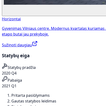
Horizontai
Gyvenimas Vilniaus centre. Modernus kvartalas kuriamas 
etapo butai jau prekyboje.
Sužinoti daugiau
Statybų eiga
Statybų pradžia
2020 Q4
Pabaiga
2021 Q1
Pritarta pasiūlymams
Gautas statybos leidimas