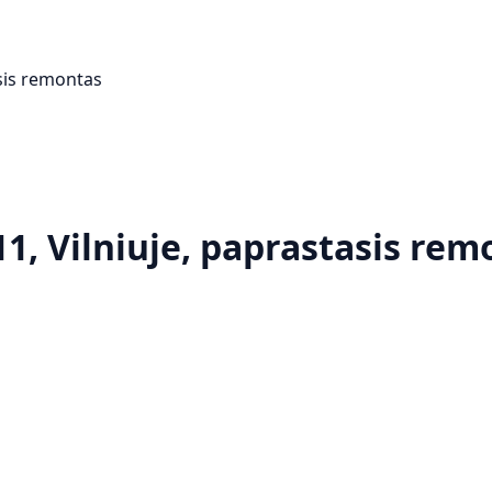
asis remontas
11, Vilniuje, paprastasis re