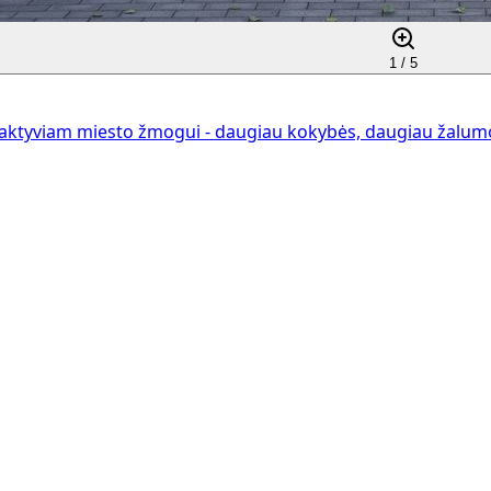
1 /
5
aktyviam miesto žmogui - daugiau kokybės, daugiau žalumos