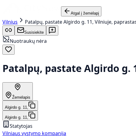
Atgal į žemėlapį
Vilnius
Patalpų, pastate Algirdo g. 11, Vilniuje, paprast
Susisiekite
Nuotraukų nėra
Patalpų, pastate Algirdo g. 
Žemėlapis
Algirdo g. 11,
Algirdo g. 11,
Statytojas
Vilniaus vystymo kompanija