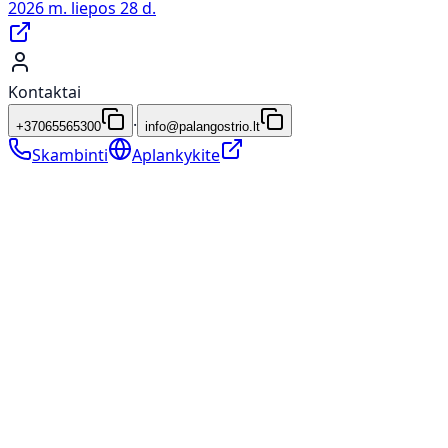
2026 m. liepos 28 d.
Kontaktai
·
+37065565300
info@palangostrio.lt
Skambinti
Aplankykite