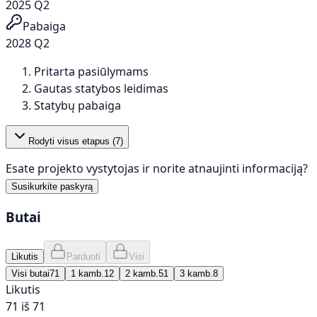
2025 Q2
Pabaiga
2028 Q2
Pritarta pasiūlymams
Gautas statybos leidimas
Statybų pabaiga
Rodyti visus etapus (
7
)
Esate projekto vystytojas ir norite atnaujinti informaciją?
Susikurkite paskyrą
Butai
Likutis
Parduoti
Visi
Visi butai
71
1 kamb.
12
2 kamb.
51
3 kamb.
8
Likutis
71 iš 71