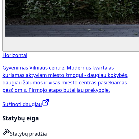
Horizontai
Gyvenimas Vilniaus centre. Modernus kvartalas
kuriamas aktyviam miesto žmogui - daugiau kokybės,
daugiau žalumos ir visas miesto centras pasiekiamas
pėsčiomis. Pirmojo etapo butai jau prekyboje.
Sužinoti daugiau
Statybų eiga
Statybų pradžia