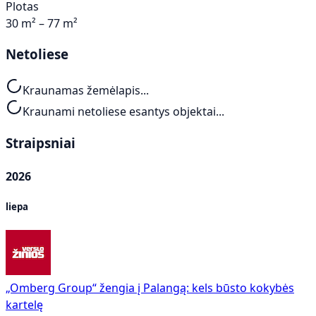
Plotas
30 m² – 77 m²
Netoliese
Kraunamas žemėlapis...
Kraunami netoliese esantys objektai...
Straipsniai
2026
liepa
„Omberg Group“ žengia į Palangą: kels būsto kokybės
kartelę