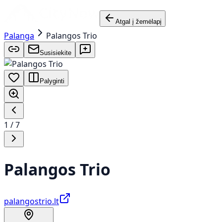
Atgal į žemėlapį
Palanga
Palangos Trio
Susisiekite
Palyginti
1
/
7
Palangos Trio
palangostrio.lt