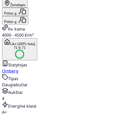
Žemėlapis
Pirties g. 4
Pirties g. 4
Kv. kaina
4000 - 4500 €/m²
Liko (100% butų)
71 iš 71
Statytojas
Omberg
Tipas
Daugiabučiai
Aukštai
4
Energinė klasė
A+