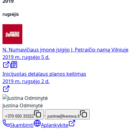
2019
rugsėjis
N. Numavičiaus įmonė įsigijo J. Petraičio namą Vilniuje
2019 m. rugsėjo 5 d.
Inicijuotas detalaus planos keitimas
2019 m. rugsėjo 2 d.
Justina Odminytė
·
+370 650 33322
justina@kenova.lt
Skambinti
Aplankykite