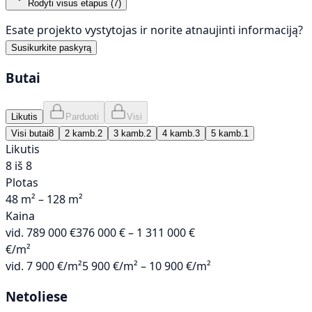
Rodyti visus etapus (
7
)
Esate projekto vystytojas ir norite atnaujinti informaciją?
Susikurkite paskyrą
Butai
Likutis
Parduoti
Visi
Visi butai
8
2 kamb.
2
3 kamb.
2
4 kamb.
3
5 kamb.
1
Likutis
8 iš 8
Plotas
48 m² – 128 m²
Kaina
vid.
789 000 €
376 000 € – 1 311 000 €
€/m²
vid.
7 900 €/m²
5 900 €/m² – 10 900 €/m²
Netoliese