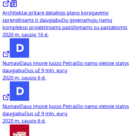
Architektai pritarė detaliojo plano koregavimo
sprendiniams ir daugiabučių gyvenamųjų namų
komplekso projektiniams pasiūlymams su pastabomis
2020 m. sausio 16 d.
Numavičiaus įmonė Juozo Petraičio namo vietoje statys
daugiabučius už 9 mln. eurų
2020 m. sausio 6 d.
Numavičiaus įmonė Juozo Petraičio namo vietoje statys
daugiabučius už 9 mln. eurų
2020 m. sausio 6 d.