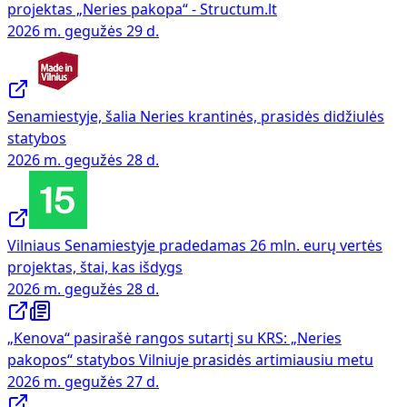
projektas „Neries pakopa“ - Structum.lt
2026 m. gegužės 29 d.
Senamiestyje, šalia Neries krantinės, prasidės didžiulės
statybos
2026 m. gegužės 28 d.
Vilniaus Senamiestyje pradedamas 26 mln. eurų vertės
projektas, štai, kas išdygs
2026 m. gegužės 28 d.
„Kenova“ pasirašė rangos sutartį su KRS: „Neries
pakopos“ statybos Vilniuje prasidės artimiausiu metu
2026 m. gegužės 27 d.