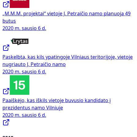
„M.M.M. projektai“ vietoje J. Petraičio namo planuoja 49
butus
2020 m. sausio 6 d.
Paskelbta, kas kils ypatingoje Vilniaus teritorijoje, vietoje
nugriauto J. Petraičio namo
2020 m. sausio 6 d.
Paaiškėjo, kas iškils vietoje buvusio kandidato į
prezidentus namo Vilniuje
2020 m. sausio 6 d.