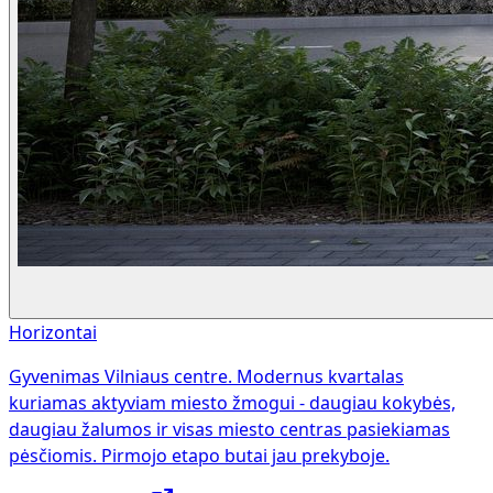
Horizontai
Gyvenimas Vilniaus centre. Modernus kvartalas
kuriamas aktyviam miesto žmogui - daugiau kokybės,
daugiau žalumos ir visas miesto centras pasiekiamas
pėsčiomis. Pirmojo etapo butai jau prekyboje.