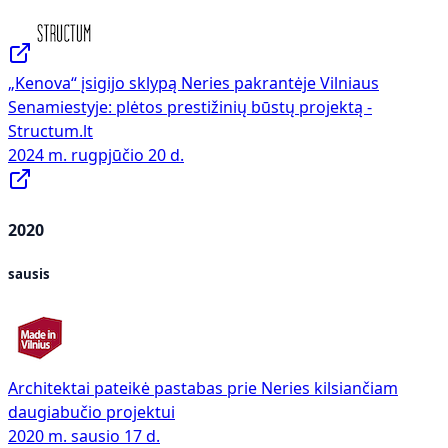
„Kenova“ įsigijo sklypą Neries pakrantėje Vilniaus
Senamiestyje: plėtos prestižinių būstų projektą -
Structum.lt
2024 m. rugpjūčio 20 d.
2020
sausis
Architektai pateikė pastabas prie Neries kilsiančiam
daugiabučio projektui
2020 m. sausio 17 d.