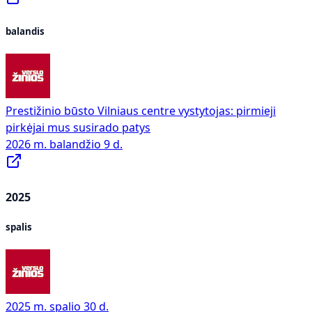
balandis
Prestižinio būsto Vilniaus centre vystytojas: pirmieji
pirkėjai mus susirado patys
2026 m. balandžio 9 d.
2025
spalis
2025 m. spalio 30 d.