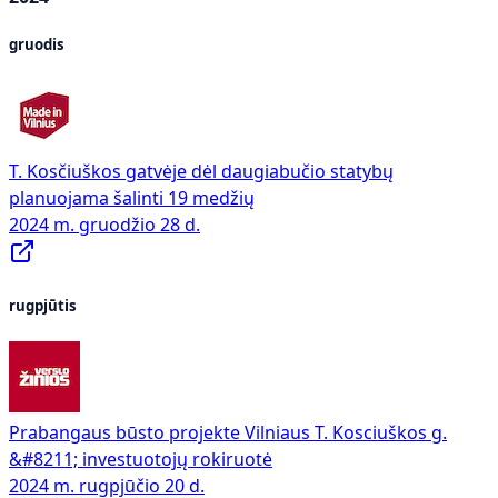
gruodis
T. Kosčiuškos gatvėje dėl daugiabučio statybų
planuojama šalinti 19 medžių
2024 m. gruodžio 28 d.
rugpjūtis
Prabangaus būsto projekte Vilniaus T. Kosciuškos g.
&#8211; investuotojų rokiruotė
2024 m. rugpjūčio 20 d.