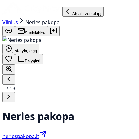
Atgal į žemėlapį
Vilnius
Neries pakopa
Susisiekite
Į statybų eigą
Palyginti
1
/
13
Neries pakopa
neriespakopa.lt