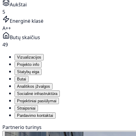
Aukštai
5
Energinė klasė
A++
Butų skaičius
49
Vizualizacijos
Projekto info
Statybų eiga
Butai
Analitikos įžvalgos
Socialinė infrastruktūra
Projektiniai pasiūlymai
Straipsniai
Pardavimo kontaktai
Partnerio turinys