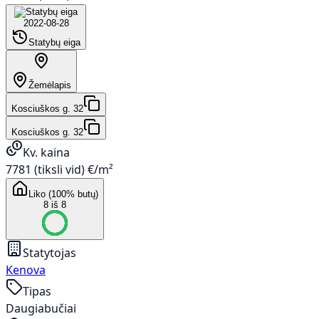
2022-08-28
Statybų eiga
Žemėlapis
Kosciuškos g. 32
Kosciuškos g. 32
Kv. kaina
7781 (tiksli vid) €/m²
Liko (100% butų)
8 iš 8
Statytojas
Kenova
Tipas
Daugiabučiai