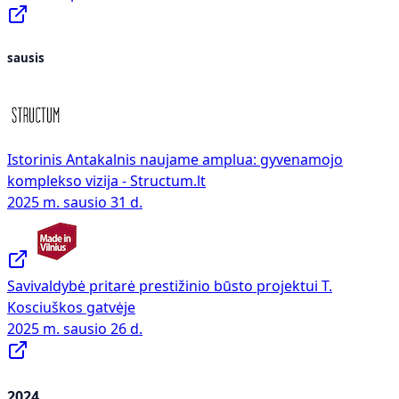
sausis
Istorinis Antakalnis naujame amplua: gyvenamojo
komplekso vizija - Structum.lt
2025 m. sausio 31 d.
Savivaldybė pritarė prestižinio būsto projektui T.
Kosciuškos gatvėje
2025 m. sausio 26 d.
2024