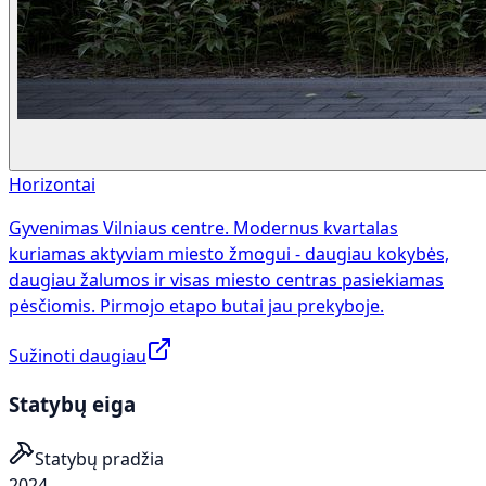
Horizontai
Gyvenimas Vilniaus centre. Modernus kvartalas
kuriamas aktyviam miesto žmogui - daugiau kokybės,
daugiau žalumos ir visas miesto centras pasiekiamas
pėsčiomis. Pirmojo etapo butai jau prekyboje.
Sužinoti daugiau
Statybų eiga
Statybų pradžia
2024