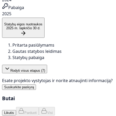
Pabaiga
2025
Statybų eigos nuotraukos
2025 m. lapkričio 30 d.
Pritarta pasiūlymams
Gautas statybos leidimas
Statybų pabaiga
Rodyti visus etapus (
7
)
Esate projekto vystytojas ir norite atnaujinti informaciją?
Susikurkite paskyrą
Butai
Likutis
Parduoti
Visi