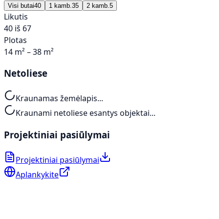
Visi butai
40
1 kamb.
35
2 kamb.
5
Likutis
40 iš 67
Plotas
14 m² – 38 m²
Netoliese
Kraunamas žemėlapis...
Kraunami netoliese esantys objektai...
Projektiniai pasiūlymai
Projektiniai pasiūlymai
Aplankykite