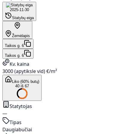
2025-11-30
Statybų eiga
Žemėlapis
Taikos g. 6
Taikos g. 6
Kv. kaina
3000 (apytiksle vid) €/m²
Liko (60% butų)
40 iš 67
Statytojas
—
Tipas
Daugiabučiai