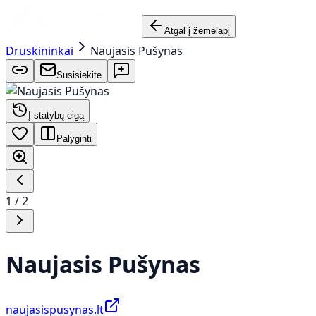
Atgal į žemėlapį
Druskininkai
Naujasis Pušynas
Susisiekite
Į statybų eigą
Palyginti
1
/
2
Naujasis Pušynas
naujasispusynas.lt