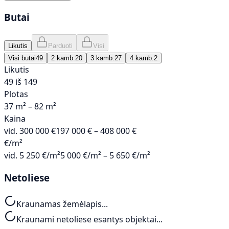
Butai
Likutis
Parduoti
Visi
Visi butai
49
2 kamb.
20
3 kamb.
27
4 kamb.
2
Likutis
49 iš 149
Plotas
37 m² – 82 m²
Kaina
vid.
300 000 €
197 000 € – 408 000 €
€/m²
vid.
5 250 €/m²
5 000 €/m² – 5 650 €/m²
Netoliese
Kraunamas žemėlapis...
Kraunami netoliese esantys objektai...