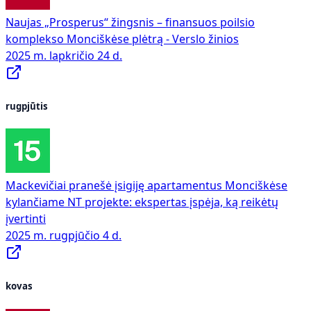
Naujas „Prosperus“ žingsnis – finansuos poilsio
komplekso Monciškėse plėtrą - Verslo žinios
2025 m. lapkričio 24 d.
rugpjūtis
Mackevičiai pranešė įsigiję apartamentus Monciškėse
kylančiame NT projekte: ekspertas įspėja, ką reikėtų
įvertinti
2025 m. rugpjūčio 4 d.
kovas