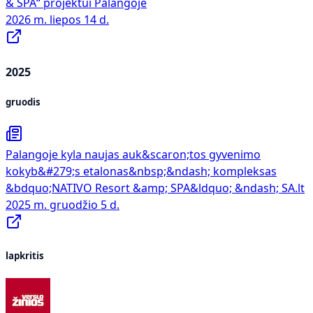
& SPA“ projektui Palangoje
2026 m. liepos 14 d.
2025
gruodis
Palangoje kyla naujas auk&scaron;tos gyvenimo
kokyb&#279;s etalonas&nbsp;&ndash; kompleksas
&bdquo;NATIVO Resort &amp; SPA&ldquo; &ndash; SA.lt
2025 m. gruodžio 5 d.
lapkritis