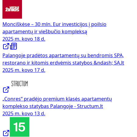
Monciškėse – 30 mln. Eur investicijos į poilsio
apartamentų ir viešbučio kompleksą
2025 m. kovo 18 d.
Palangoje pradėtos apartamentų su bendromis SPA,
restorano ir kitomis erdvėmis statybos &ndash; SA.lt
2025 m. kovo 17 d.
„Conres“ pradėjo premium klasės apartamentų
komplekso statybas Palangoje - Structum.lt
2025 m. kovo 13 d.