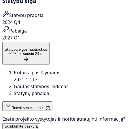
Statybų eiga
Statybų pradžia
2024 Q4
Pabaiga
2027 Q1
Statybų eigos nuotraukos
2026 m. sausio 24 d.
Pritarta pasiūlymams
2021-12-17
Gautas statybos leidimas
Statybų pabaiga
Rodyti visus etapus (
7
)
Esate projekto vystytojas ir norite atnaujinti informaciją?
Susikurkite paskyrą