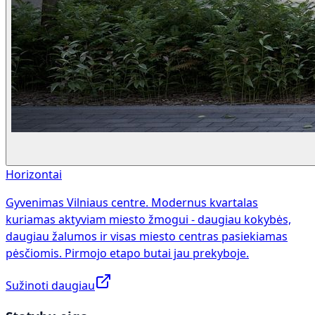
Horizontai
Gyvenimas Vilniaus centre. Modernus kvartalas
kuriamas aktyviam miesto žmogui - daugiau kokybės,
daugiau žalumos ir visas miesto centras pasiekiamas
pėsčiomis. Pirmojo etapo butai jau prekyboje.
Sužinoti daugiau