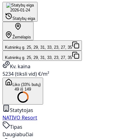
2026-01-24
Statybų eiga
Žemėlapis
Kutninkų g. 25, 29, 31, 33, 23, 27, 35
Kutninkų g. 25, 29, 31, 33, 23, 27, 35
Kv. kaina
5234 (tiksli vid) €/m²
Liko (33% butų)
49 iš 149
Statytojas
NATIVO Resort
Tipas
Daugiabučiai