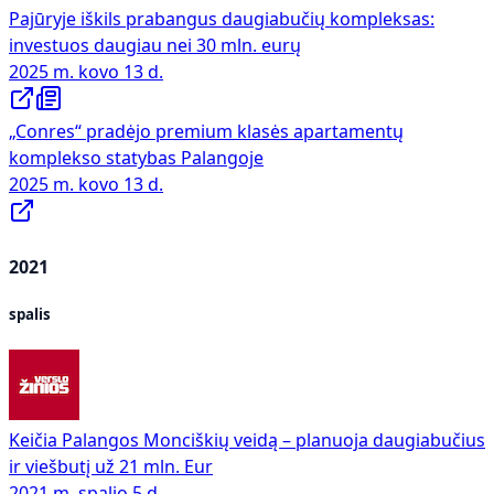
Pajūryje iškils prabangus daugiabučių kompleksas:
investuos daugiau nei 30 mln. eurų
2025 m. kovo 13 d.
„Conres“ pradėjo premium klasės apartamentų
komplekso statybas Palangoje
2025 m. kovo 13 d.
2021
spalis
Keičia Palangos Monciškių veidą – planuoja daugiabučius
ir viešbutį už 21 mln. Eur
2021 m. spalio 5 d.