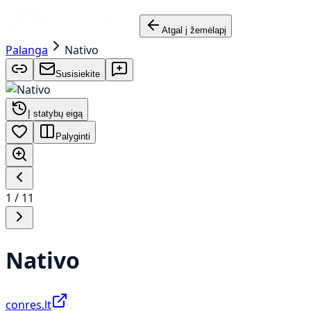
Atgal į žemėlapį
Palanga
Nativo
Susisiekite
Į statybų eigą
Palyginti
1
/
11
Nativo
conres.lt