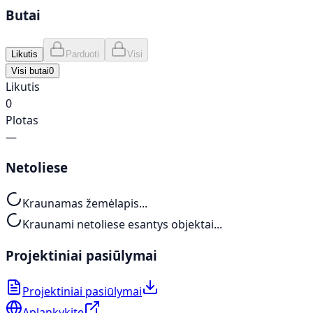
Butai
Likutis
Parduoti
Visi
Visi butai
0
Likutis
0
Plotas
—
Netoliese
Kraunamas žemėlapis...
Kraunami netoliese esantys objektai...
Projektiniai pasiūlymai
Projektiniai pasiūlymai
Aplankykite