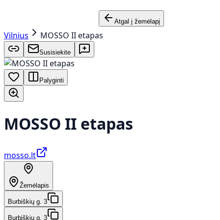
Atgal į žemėlapį
Vilnius
MOSSO II etapas
Susisiekite
Palyginti
MOSSO II etapas
mosso.lt
Žemėlapis
Burbiškių g. 3
Burbiškių g. 3