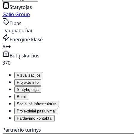
Statytojas
Galio Group
Tipas
Daugiabučiai
Energinė klasė
A++
Butų skaičius
370
Vizualizacijos
Projekto info
Statybų eiga
Butai
Socialinė infrastruktūra
Projektiniai pasiūlymai
Pardavimo kontaktai
Partnerio turinys