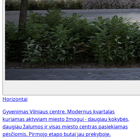
Horizontai
Gyvenimas Vilniaus centre. Modernus kvartalas
kuriamas aktyviam miesto žmogui - daugiau kokybės,
daugiau žalumos ir visas miesto centras pasiekiamas
pėsčiomis. Pirmojo etapo butai jau prekyboje.