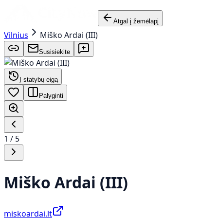
Atgal į žemėlapį
Vilnius
Miško Ardai (III)
Susisiekite
Į statybų eigą
Palyginti
1
/
5
Miško Ardai (III)
miskoardai.lt