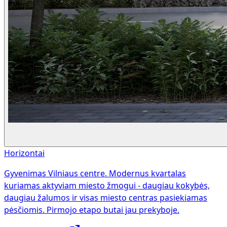
Horizontai
Gyvenimas Vilniaus centre. Modernus kvartalas
kuriamas aktyviam miesto žmogui - daugiau kokybės,
daugiau žalumos ir visas miesto centras pasiekiamas
pėsčiomis. Pirmojo etapo butai jau prekyboje.