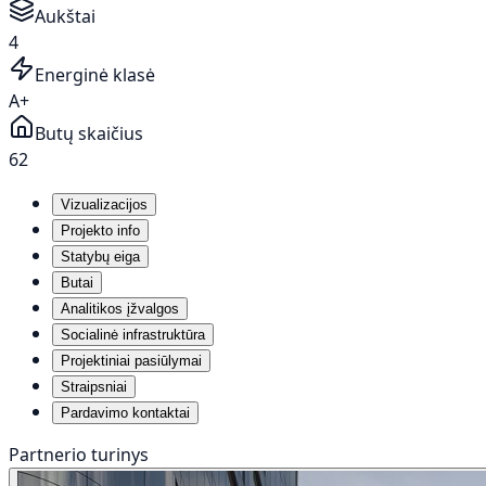
Aukštai
4
Energinė klasė
A+
Butų skaičius
62
Vizualizacijos
Projekto info
Statybų eiga
Butai
Analitikos įžvalgos
Socialinė infrastruktūra
Projektiniai pasiūlymai
Straipsniai
Pardavimo kontaktai
Partnerio turinys