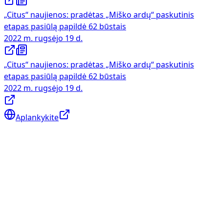
„Citus“ naujienos: pradėtas „Miško ardų“ paskutinis
etapas pasiūlą papildė 62 būstais
2022 m. rugsėjo 19 d.
„Citus“ naujienos: pradėtas „Miško ardų“ paskutinis
etapas pasiūlą papildė 62 būstais
2022 m. rugsėjo 19 d.
Aplankykite