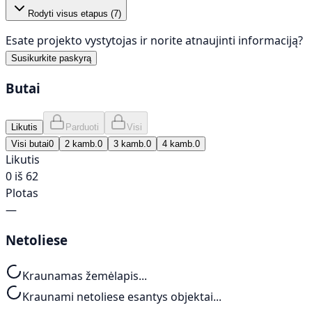
Rodyti visus etapus (
7
)
Esate projekto vystytojas ir norite atnaujinti informaciją?
Susikurkite paskyrą
Butai
Likutis
Parduoti
Visi
Visi butai
0
2 kamb.
0
3 kamb.
0
4 kamb.
0
Likutis
0 iš 62
Plotas
—
Netoliese
Kraunamas žemėlapis...
Kraunami netoliese esantys objektai...