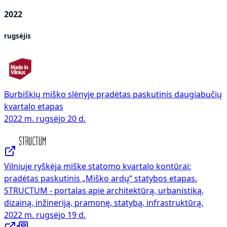
2022
rugsėjis
Burbiškių miško slėnyje pradėtas paskutinis daugiabučių
kvartalo etapas
2022 m. rugsėjo 20 d.
Vilniuje ryškėja miške statomo kvartalo kontūrai:
pradėtas paskutinis „Miško ardų“ statybos etapas.
STRUCTUM - portalas apie architektūrą, urbanistiką,
dizainą, inžineriją, pramonę, statybą, infrastruktūrą.
2022 m. rugsėjo 19 d.