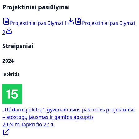
Projektiniai pasiūlymai
Projektiniai pasiūlymai 1
Projektiniai pasiūlymai
2
Straipsniai
2024
lapkritis
„Už darnią plėtrą“: gyvenamosios paskirties projektuose
– atostogų jausmas ir gamtos apsuptis
2024 m. lapkričio 22 d.