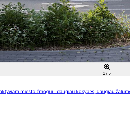
1 /
5
aktyviam miesto žmogui - daugiau kokybės, daugiau žalumos