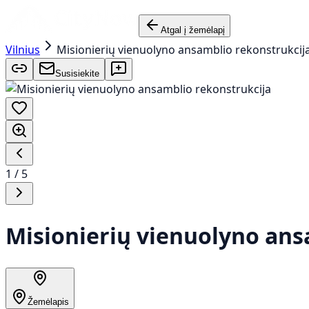
Atgal į žemėlapį
Vilnius
Misionierių vienuolyno ansamblio rekonstrukcij
Susisiekite
1
/
5
Misionierių vienuolyno ans
Žemėlapis