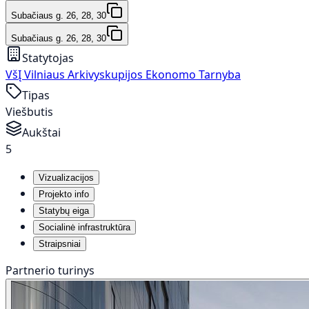
Subačiaus g. 26, 28, 30
Subačiaus g. 26, 28, 30
Statytojas
VšĮ Vilniaus Arkivyskupijos Ekonomo Tarnyba
Tipas
Viešbutis
Aukštai
5
Vizualizacijos
Projekto info
Statybų eiga
Socialinė infrastruktūra
Straipsniai
Partnerio turinys