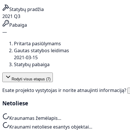
Statybų pradžia
2021 Q3
Pabaiga
—
Pritarta pasiūlymams
Gautas statybos leidimas
2021-03-15
Statybų pabaiga
Rodyti visus etapus (
7
)
Esate projekto vystytojas ir norite atnaujinti informaciją?
Netoliese
Kraunamas žemėlapis...
Kraunami netoliese esantys objektai...