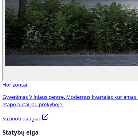
Horizontai
Gyvenimas Vilniaus centre. Modernus kvartalas kuriamas 
etapo butai jau prekyboje.
Sužinoti daugiau
Statybų eiga