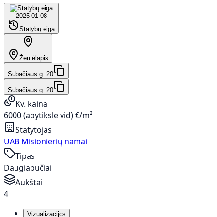
2025-01-08
Statybų eiga
Žemėlapis
Subačiaus g. 20
Subačiaus g. 20
Kv. kaina
6000 (apytiksle vid) €/m²
Statytojas
UAB Misionierių namai
Tipas
Daugiabučiai
Aukštai
4
Vizualizacijos