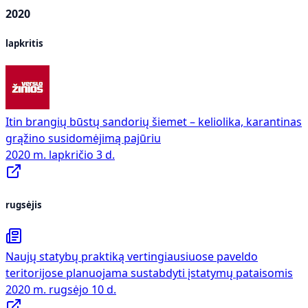
2020
lapkritis
Itin brangių būstų sandorių šiemet – keliolika, karantinas
grąžino susidomėjimą pajūriu
2020 m. lapkričio 3 d.
rugsėjis
Naujų statybų praktiką vertingiausiuose paveldo
teritorijose planuojama sustabdyti įstatymų pataisomis
2020 m. rugsėjo 10 d.