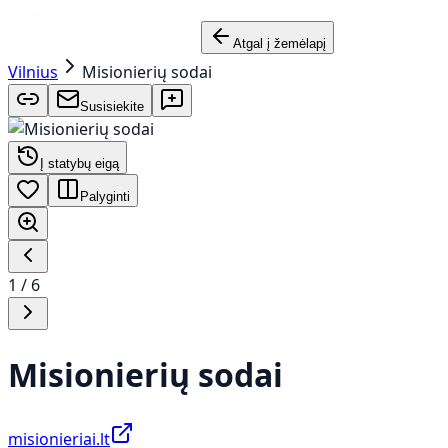
Atgal į žemėlapį
Vilnius
Misionierių sodai
Susisiekite
Į statybų eigą
Palyginti
1
/
6
Misionierių sodai
misionieriai.lt