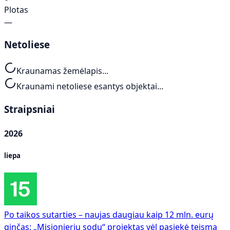
Plotas
—
Netoliese
Kraunamas žemėlapis...
Kraunami netoliese esantys objektai...
Straipsniai
2026
liepa
Po taikos sutarties – naujas daugiau kaip 12 mln. eurų
ginčas: „Misionierių sodų“ projektas vėl pasiekė teismą