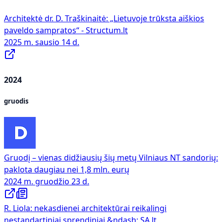
Architektė dr. D. Traškinaitė: „Lietuvoje trūksta aiškios
paveldo sampratos“ - Structum.lt
2025 m. sausio 14 d.
2024
gruodis
Gruodį – vienas didžiausių šių metų Vilniaus NT sandorių:
paklota daugiau nei 1,8 mln. eurų
2024 m. gruodžio 23 d.
R. Liola: nekasdienei architektūrai reikalingi
nestandartiniai sprendiniai &ndash; SA.lt