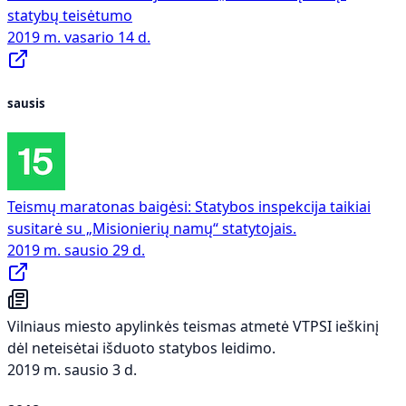
statybų teisėtumo
2019 m. vasario 14 d.
sausis
Teismų maratonas baigėsi: Statybos inspekcija taikiai
susitarė su „Misionierių namų“ statytojais.
2019 m. sausio 29 d.
Vilniaus miesto apylinkės teismas atmetė VTPSI ieškinį
dėl neteisėtai išduoto statybos leidimo.
2019 m. sausio 3 d.