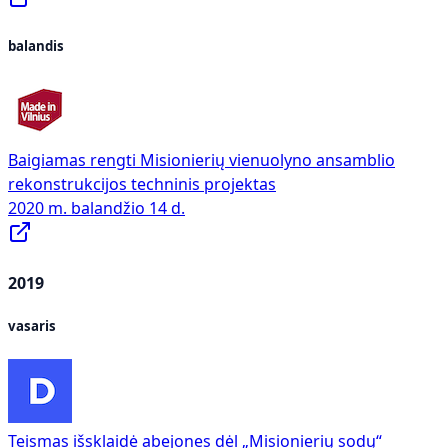
balandis
Baigiamas rengti Misionierių vienuolyno ansamblio
rekonstrukcijos techninis projektas
2020 m. balandžio 14 d.
2019
vasaris
Teismas išsklaidė abejones dėl „Misionierių sodų“