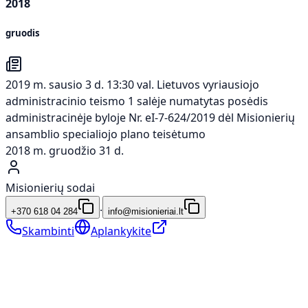
2018
gruodis
2019 m. sausio 3 d. 13:30 val. Lietuvos vyriausiojo
administracinio teismo 1 salėje numatytas posėdis
administracinėje byloje Nr. eI-7-624/2019 dėl Misionierių
ansamblio specialiojo plano teisėtumo
2018 m. gruodžio 31 d.
Misionierių sodai
·
+370 618 04 284
info@misionieriai.lt
Skambinti
Aplankykite