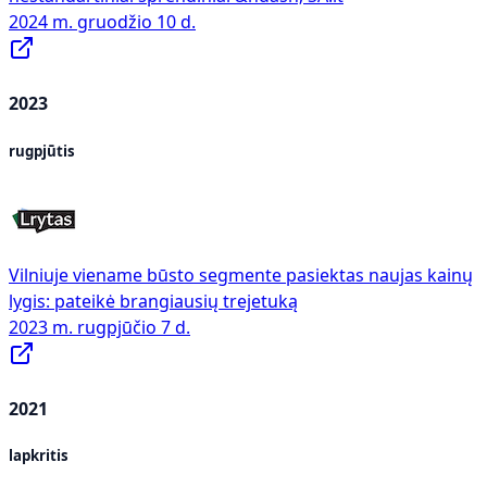
2024 m. gruodžio 10 d.
2023
rugpjūtis
Vilniuje viename būsto segmente pasiektas naujas kainų
lygis: pateikė brangiausių trejetuką
2023 m. rugpjūčio 7 d.
2021
lapkritis