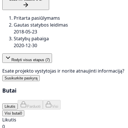
Pritarta pasiūlymams
Gautas statybos leidimas
2018-05-23
Statybų pabaiga
2020-12-30
Rodyti visus etapus (
7
)
Esate projekto vystytojas ir norite atnaujinti informaciją?
Susikurkite paskyrą
Butai
Likutis
Parduoti
Visi
Visi butai
0
Likutis
0