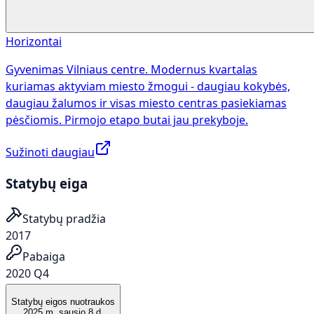
Horizontai
Gyvenimas Vilniaus centre. Modernus kvartalas
kuriamas aktyviam miesto žmogui - daugiau kokybės,
daugiau žalumos ir visas miesto centras pasiekiamas
pėsčiomis. Pirmojo etapo butai jau prekyboje.
Sužinoti daugiau
Statybų eiga
Statybų pradžia
2017
Pabaiga
2020 Q4
Statybų eigos nuotraukos
2025 m. sausio 8 d.