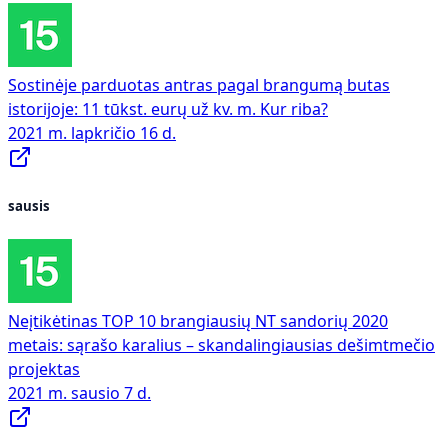
Sostinėje parduotas antras pagal brangumą butas
istorijoje: 11 tūkst. eurų už kv. m. Kur riba?
2021 m. lapkričio 16 d.
sausis
Neįtikėtinas TOP 10 brangiausių NT sandorių 2020
metais: sąrašo karalius – skandalingiausias dešimtmečio
projektas
2021 m. sausio 7 d.