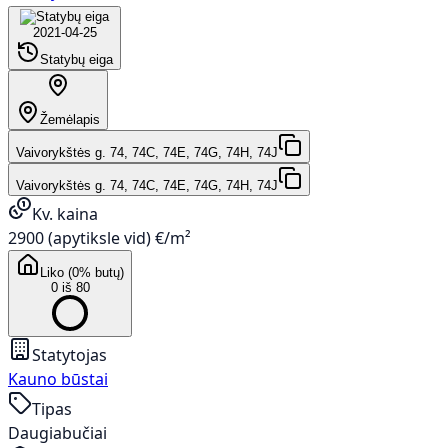
2021-04-25
Statybų eiga
Žemėlapis
Vaivorykštės g. 74, 74C, 74E, 74G, 74H, 74J
Vaivorykštės g. 74, 74C, 74E, 74G, 74H, 74J
Kv. kaina
2900 (apytiksle vid) €/m²
Liko (0% butų)
0 iš 80
Statytojas
Kauno būstai
Tipas
Daugiabučiai