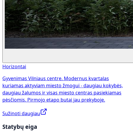
Horizontai
Gyvenimas Vilniaus centre. Modernus kvartalas
kuriamas aktyviam miesto žmogui - daugiau kokybės,
daugiau žalumos ir visas miesto centras pasiekiamas
pėsčiomis. Pirmojo etapo butai jau prekyboje.
Sužinoti daugiau
Statybų eiga