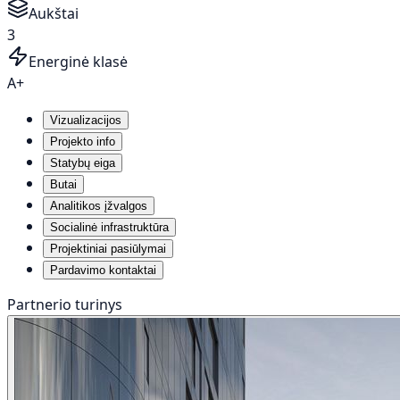
Aukštai
3
Energinė klasė
A+
Vizualizacijos
Projekto info
Statybų eiga
Butai
Analitikos įžvalgos
Socialinė infrastruktūra
Projektiniai pasiūlymai
Pardavimo kontaktai
Partnerio turinys