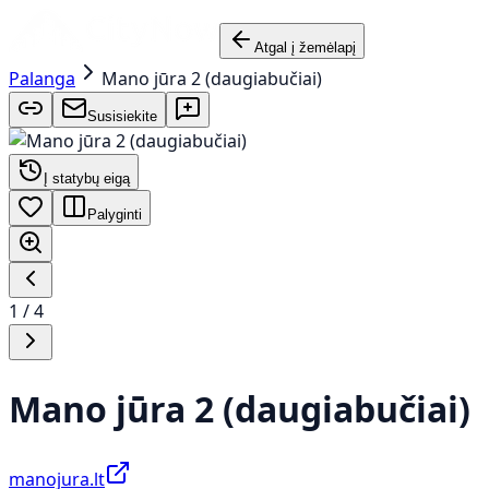
Atgal į žemėlapį
Palanga
Mano jūra 2 (daugiabučiai)
Susisiekite
Į statybų eigą
Palyginti
1
/
4
Mano jūra 2 (daugiabučiai)
manojura.lt