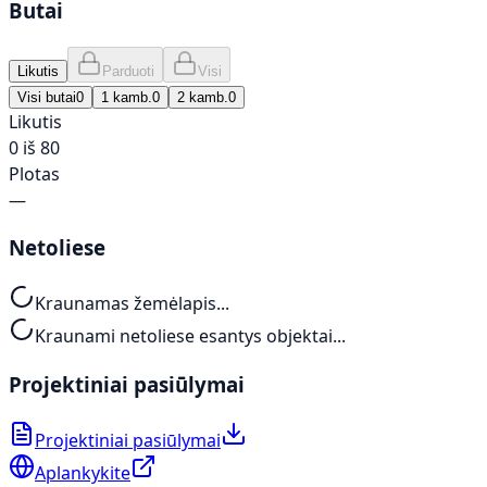
Butai
Likutis
Parduoti
Visi
Visi butai
0
1 kamb.
0
2 kamb.
0
Likutis
0 iš 80
Plotas
—
Netoliese
Kraunamas žemėlapis...
Kraunami netoliese esantys objektai...
Projektiniai pasiūlymai
Projektiniai pasiūlymai
Aplankykite