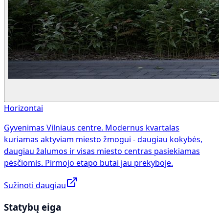
Horizontai
Gyvenimas Vilniaus centre. Modernus kvartalas
kuriamas aktyviam miesto žmogui - daugiau kokybės,
daugiau žalumos ir visas miesto centras pasiekiamas
pėsčiomis. Pirmojo etapo butai jau prekyboje.
Sužinoti daugiau
Statybų eiga