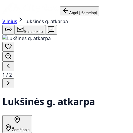
Atgal į žemėlapį
Vilnius
Lukšinės g. atkarpa
Susisiekite
1
/
2
Lukšinės g. atkarpa
Žemėlapis