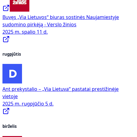
Buvęs „Via Lietuvos“ biuras sostinės Naujamiestyje
sudomino pirkėją - Verslo žinios
2025 m. spalio 11 d.
rugpjūtis
Ant prekystalio – „Via Lietuva“ pastatai prestižinėje
vietoje
2025 m. rugpjūčio 5 d.
birželis