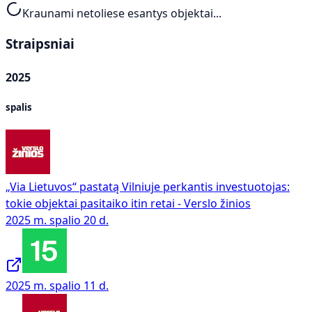
Kraunami netoliese esantys objektai...
Straipsniai
2025
spalis
„Via Lietuvos“ pastatą Vilniuje perkantis investuotojas:
tokie objektai pasitaiko itin retai - Verslo žinios
2025 m. spalio 20 d.
2025 m. spalio 11 d.