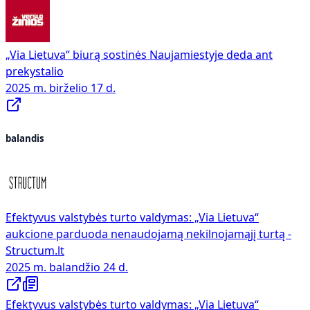
„Via Lietuva“ biurą sostinės Naujamiestyje deda ant
prekystalio
2025 m. birželio 17 d.
balandis
Efektyvus valstybės turto valdymas: „Via Lietuva“
aukcione parduoda nenaudojamą nekilnojamąjį turtą -
Structum.lt
2025 m. balandžio 24 d.
Efektyvus valstybės turto valdymas: „Via Lietuva“