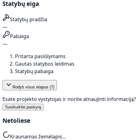
Statybų eiga
Statybų pradžia
—
Pabaiga
—
Pritarta pasiūlymams
Gautas statybos leidimas
Statybų pabaiga
Rodyti visus etapus (
7
)
Esate projekto vystytojas ir norite atnaujinti informaciją?
Susikurkite paskyrą
Netoliese
Kraunamas žemėlapis...