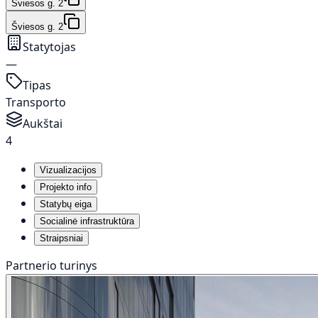
Šviesos g. 2
Šviesos g. 2
Statytojas
—
Tipas
Transporto
Aukštai
4
Vizualizacijos
Projekto info
Statybų eiga
Socialinė infrastruktūra
Straipsniai
Partnerio turinys