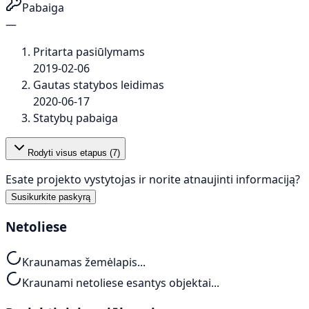
Pabaiga
—
Pritarta pasiūlymams
2019-02-06
Gautas statybos leidimas
2020-06-17
Statybų pabaiga
Rodyti visus etapus (
7
)
Esate projekto vystytojas ir norite atnaujinti informaciją?
Susikurkite paskyrą
Netoliese
Kraunamas žemėlapis...
Kraunami netoliese esantys objektai...