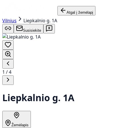
Atgal į žemėlapį
Vilnius
Liepkalnio g. 1A
Susisiekite
1
/
4
Liepkalnio g. 1A
Žemėlapis