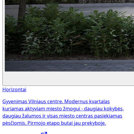
Horizontai
Gyvenimas Vilniaus centre. Modernus kvartalas
kuriamas aktyviam miesto žmogui - daugiau kokybės,
daugiau žalumos ir visas miesto centras pasiekiamas
pėsčiomis. Pirmojo etapo butai jau prekyboje.