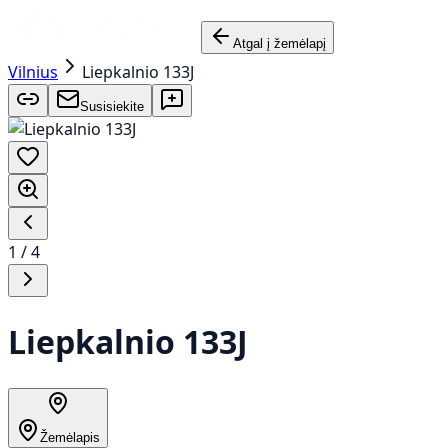
Atgal į žemėlapį
Vilnius
Liepkalnio 133J
Susisiekite
1
/
4
Liepkalnio 133J
Žemėlapis