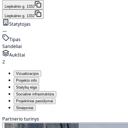
Liepkalnio g. 133J
Liepkalnio g. 133J
Statytojas
—
Tipas
Sandėliai
Aukštai
2
Vizualizacijos
Projekto info
Statybų eiga
Socialinė infrastruktūra
Projektiniai pasiūlymai
Straipsniai
Partnerio turinys