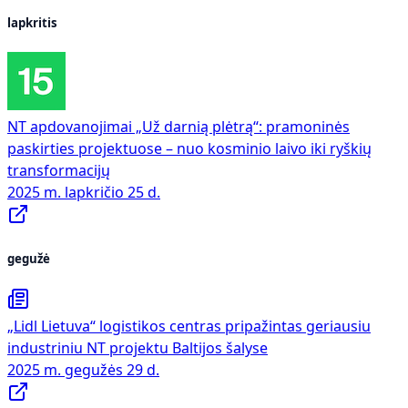
lapkritis
NT apdovanojimai „Už darnią plėtrą“: pramoninės
paskirties projektuose – nuo kosminio laivo iki ryškių
transformacijų
2025 m. lapkričio 25 d.
gegužė
„Lidl Lietuva“ logistikos centras pripažintas geriausiu
industriniu NT projektu Baltijos šalyse
2025 m. gegužės 29 d.