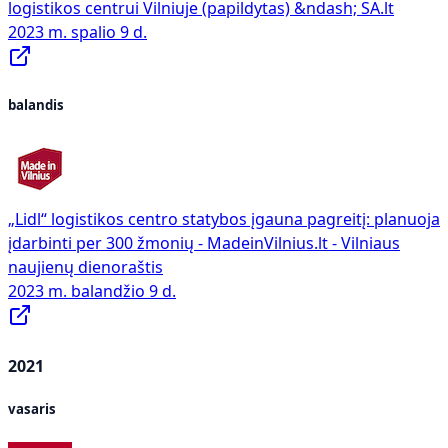
logistikos centrui Vilniuje (papildytas) &ndash; SA.lt
2023 m. spalio 9 d.
balandis
„Lidl“ logistikos centro statybos įgauna pagreitį: planuoja
įdarbinti per 300 žmonių - MadeinVilnius.lt - Vilniaus
naujienų dienoraštis
2023 m. balandžio 9 d.
2021
vasaris