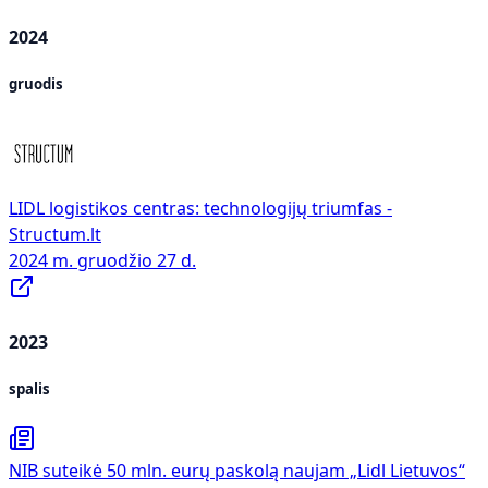
2024
gruodis
LIDL logistikos centras: technologijų triumfas -
Structum.lt
2024 m. gruodžio 27 d.
2023
spalis
NIB suteikė 50 mln. eurų paskolą naujam „Lidl Lietuvos“