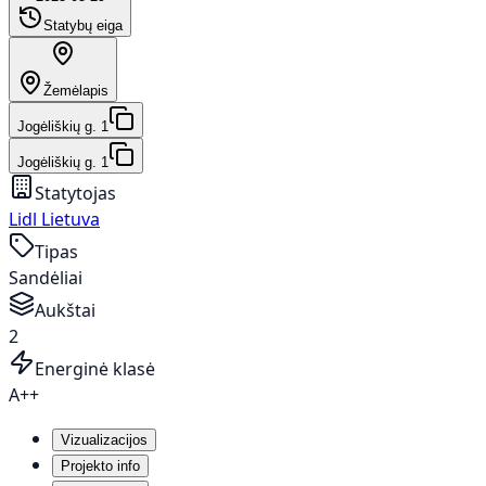
Statybų eiga
Žemėlapis
Jogėliškių g. 1
Jogėliškių g. 1
Statytojas
Lidl Lietuva
Tipas
Sandėliai
Aukštai
2
Energinė klasė
A++
Vizualizacijos
Projekto info