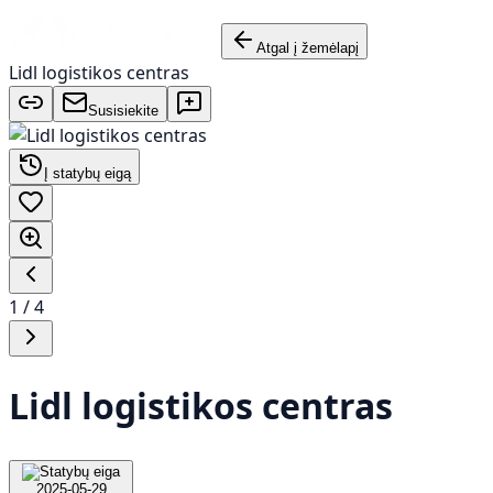
Atgal į žemėlapį
Lidl logistikos centras
Susisiekite
Į statybų eigą
1
/
4
Lidl logistikos centras
2025-05-29