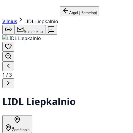
Atgal į žemėlapį
Vilnius
LIDL Liepkalnio
Susisiekite
1
/
3
LIDL Liepkalnio
Žemėlapis