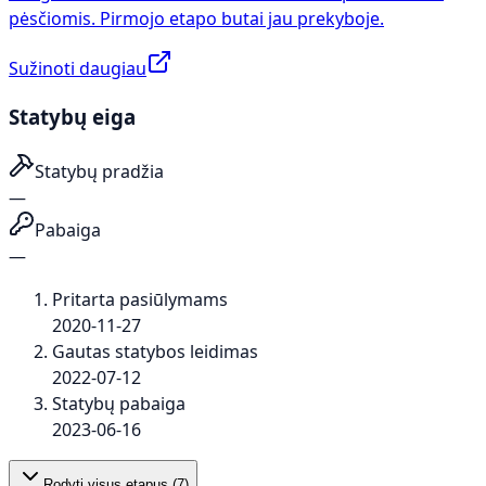
pėsčiomis. Pirmojo etapo butai jau prekyboje.
Sužinoti daugiau
Statybų eiga
Statybų pradžia
—
Pabaiga
—
Pritarta pasiūlymams
2020-11-27
Gautas statybos leidimas
2022-07-12
Statybų pabaiga
2023-06-16
Rodyti visus etapus (
7
)