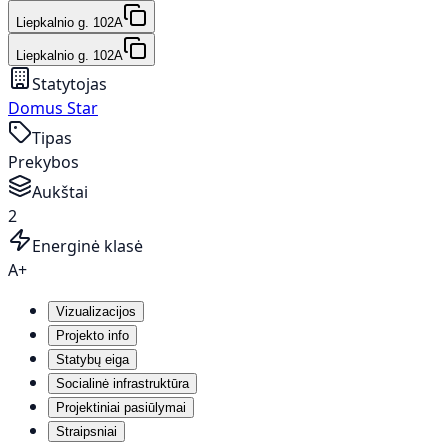
Liepkalnio g. 102A
Liepkalnio g. 102A
Statytojas
Domus Star
Tipas
Prekybos
Aukštai
2
Energinė klasė
A+
Vizualizacijos
Projekto info
Statybų eiga
Socialinė infrastruktūra
Projektiniai pasiūlymai
Straipsniai