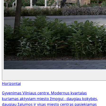
Horizontai
Gyvenimas Vilniaus centre. Modernus kvartalas
kuriamas aktyviam miesto žmogui - daugiau kokybės,
daugiau žalumos ir visas miesto centras pasiekiamas